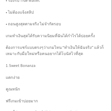
• รองรับ True Wallet
• ไม่ต้องแจ้งสลิป
• ถอนสูงสุดตามจริง ไม่จำกัดรอบ
เกมทำเงินสุดได้รับความนิยมที่ฉันได้กำไรได้บ่อยครั้ง
ต้องการแชร์แบบตรงๆว่าเกมไหน “ทำเงินให้ฉันจริง” แล้วก็
เหมาะกับมือใหม่หรือคนอยากได้โบนัสไวที่สุด
1. Sweet Bonanza
แตกง่าย
คูณหนัก
ฟรีเกมเข้าบ่อยมาก