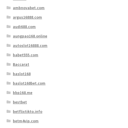
ambnovabet.com
argus16888.com
audi688.com
aungpao168.online
autoslot16888.com
babet555.com
Baccarat
baslot168
baslot168bet.com
bbp168.me
bestbet
betflixtikto.info
betm4vip.com