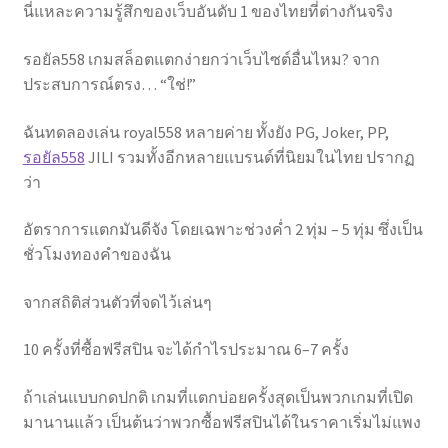
นี่แหละความรู้สึกของเว็บอันดับ 1 ของไทยที่ต่างกันจริง
รอยัล558 เกมสล็อตแตกง่ายกว่าเว็บไซต์อื่นไหม? จาก
ประสบการณ์ตรง… “ใช่!”
ฉันทดลองเล่น royal558 หลายค่าย ทั้งยัง PG, Joker, PP,
รอยัล558
JILI รวมทั้งอีกหลายแบรนด์ที่นิยมในไทย ปรากฏ
ว่า
อัตราการแตกมันดีจัง โดยเฉพาะช่วงค่ำ 2 ทุ่ม – 5 ทุ่ม ซึ่งเป็น
ชั่วโมงทองคำของฉัน
จากสถิติส่วนตัวที่จดไว้เล่นๆ
10 ครั้งที่ซื้อฟรีสปิน จะได้กำไรประมาณ 6–7 ครั้ง
ถ้าเล่นแบบกดปกติ เกมที่แตกบ่อยครั้งสุดเป็นพวกเกมที่เปิด
มานานแล้ว เป็นต้นว่าพวกซื้อฟรีสปินได้ในราคาเริ่มไม่แพง