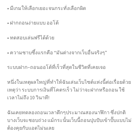
• มีเกมให้เลือกเยอะจนกระทั่งเลือกผิด
• ฝากถอนง่ายแบบ ออโต้
• ทดสอบเล่นฟรีได้ด้วย
• ความซาบซึ้งแรกคือ “มันต่างจากเว็บอื่นจริงๆ”
ระบบฝาก–ถอนออโต้ที่เร็วที่สุดในชีวิตที่เคยเจอ
หนึ่งในเหตุผลใหญ่ที่ทำให้ฉันเล่นเว็บไซต์แห่งนี้ต่อเรื่อยด้วย
เหตุว่า ระบบการเงินที่โคตรเร็ว ไม่ว่าจะฝากหรือถอน ใช้
เวลาไม่ถึง 10 วินาที!
ฉันเคยทดลองถอนเวลาดึกๆประมาณสองนาฬิกา ซึ่งปกติ
บางเว็บจะชอบถ่วง แม้กระนั้นเว็บนี้ถอนปุบปับเข้าปั๊บแบบไม่
ต้องคุยกับแอดไม่นเลย