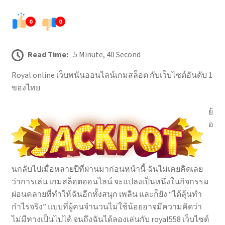
0
0
Read Time:
5 Minute, 40 Second
Royal online เว็บพนันออนไลน์เกมสล็อต กับเว็บไซต์อันดับ 1
ของไทย
ย้
อ
นกลับไปเมื่อหลายปีที่ผ่านมาก่อนหน้านี้ ฉันไม่เคยคิดเลย
ว่าการเล่น เกมสล็อตออนไลน์ จะแปลงเป็นหนึ่งในกิจกรรม
ผ่อนคลายที่ทำให้ฉันอีกทั้งสนุก เพลิน และก็ยัง “ได้ลุ้นทำ
กำไรจริง” แบบที่ผู้คนจำนวนไม่ใช้น้อยอาจมีความคิดว่า
ไม่มีทางเป็นไปได้ จนถึงฉันได้ลองเล่นกับ royal558 เว็บไซต์