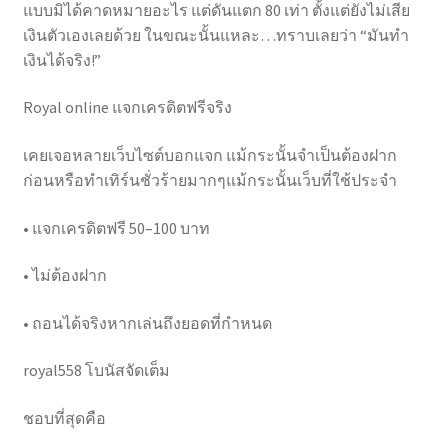
แบบมิได้คาดหมายอะไร แต่ดันแตก 80 เท่า ตั้งแต่ยังไม่เสีย
เงินตัวเองเลยด้วย ในขณะนั้นแหละ…ทราบเลยว่า “มันทำ
เงินได้จริง!”
Royal online แจกเครดิตฟรีจริง
เคยเจอหลายเว็บไซต์บอกแจก แม้กระนั้นจำเป็นต้องฝาก
ก่อนหรือทำเทิร์นชั่วร้ายมากๆแม้กระนั้นเว็บที่ใช้ประจำ
• แจกเครดิตฟรี 50–100 บาท
• ไม่ต้องฝาก
• ถอนได้จริงหากเล่นถึงยอดที่กำหนด
royal558 โบนัสจัดเต็ม
ชอบที่สุดคือ