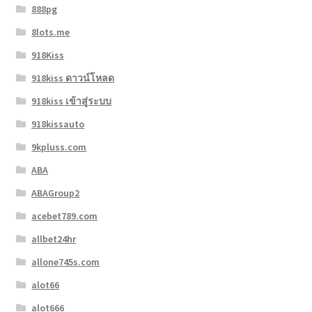
888pg
8lots.me
918Kiss
918kiss ดาวน์โหลด
918kiss เข้าสู่ระบบ
918kissauto
9kpluss.com
ABA
ABAGroup2
acebet789.com
allbet24hr
allone745s.com
alot66
alot666