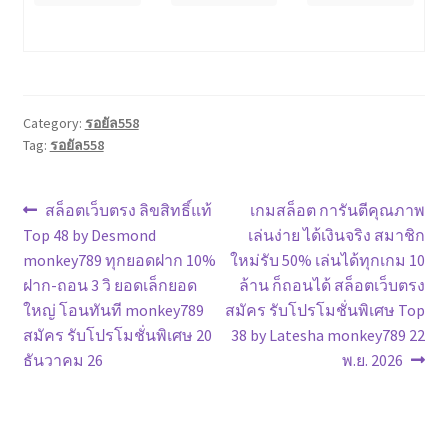
Category:
รอยัล558
Tag:
รอยัล558
แนะแนว
Previous
Next
สล็อตเว็บตรง ลิขสิทธิ์แท้
เกมสล็อต การันตีคุณภาพ
post:
post:
Top 48 by Desmond
เล่นง่าย ได้เงินจริง สมาชิก
เรื่อง
monkey789 ทุกยอดฝาก 10%
ใหม่รับ 50% เล่นได้ทุกเกม 10
ฝาก-ถอน 3 วิ ยอดเล็กยอด
ล้าน ก็ถอนได้ สล็อตเว็บตรง
ใหญ่ โอนทันที monkey789
สมัคร รับโปรโมชั่นพิเศษ Top
สมัคร รับโปรโมชั่นพิเศษ 20
38 by Latesha monkey789 22
ธันวาคม 26
พ.ย. 2026