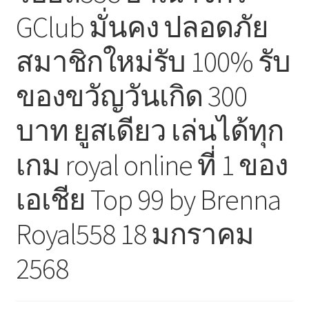
GClub มั่นคง ปลอดภัย
สมาชิกใหม่รับ 100% รับ
ของขวัญวันเกิด 300
บาท ยูสเดียว เล่นได้ทุก
เกม royal online ที่ 1 ของ
เอเชีย Top 99 by Brenna
Royal558 18 มกราคม
2568