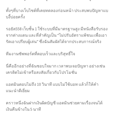
ทั้งๆที่บางเว็บไซต์ที่เคยทดลองก่อนหน้า ประสบพบปัญหาแบ
บงี้บ่อยครั้ง
รอยัล558 เว็บชั้น 1 ใช้ระบบที่มีมาตรฐานสูง มีหนังสือรับรอง
จากต่างแดน และที่สำคัญเป็น “ไม่ปรับอัตราแพ้ชนะเพื่อเอา
รัดเอาเปรียบผู้เล่น” ซึ่งฉันสัมผัสได้จากประสบการณ์จริง
ทีมงานซัพพอร์ตที่ตอบเร็วและบริสุทธิ์ใจ
นี่คืออีกอย่างที่ฉันชอบใจมาก เวลาพบเจอปัญหา อย่างเช่น
เครดิตไม่เข้าหรือสงสัยเกี่ยวกับโปรโมชั่น
แอดมินตอบไม่ถึง 10 วินาที แบบไม่ใช้บอท แล้วก็ให้คำ
แนะนำดีเยี่ยม
คราวหนึ่งฉันฝากเงินผิดบัญชี แอดมินช่วยตามเรื่องจนได้
เงินคืนข้างใน 5 นาที