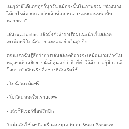
แน่ๆว่ามิได้แตกทุกวี่ทุกวัน แม้กระนั้นในภาพรวม “ช่องทาง
ได้กำไรมีมากกว่าเว็บเล็กที่เคยทดลองเล่นก่อนหน้านั้น
หลายเท่า”
เล่น royal online แล้วมั่งคั่งง่าย พร้อมแนะนำเว็บสล็อต
เครดิตฟรี โบนัสมาก และเกมทำเงินสุดฮิต
ตอนแรกฉันรู้สึกว่าการเล่นสล็อตก็อาจจะเหมือนเกมทั่วๆไป
หมุนๆแล้วหลังจากนั้นก็ลุ้น แต่ว่าสิ่งที่ทำให้มีความรู้สึกว่า มี
โอกาสทำเงินจริง คือช่วงที่ฉันเริ่มใช้
• โบนัสเครดิตฟรี
• โบนัสฝากครั้งแรก 100%
• แล้วก็ฟีเจอร์ซื้อฟรีสปิน
วันนั้นฉันใช้เครดิตฟรีลองหมุนเล่นเกม Sweet Bonanza