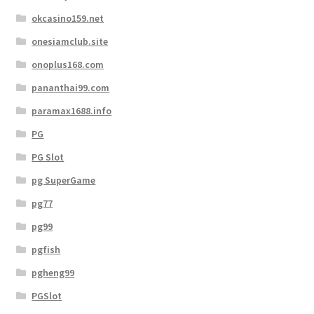
okcasino159.net
onesiamclub.site
onoplus168.com
pananthai99.com
paramax1688.info
PG
PG Slot
pg SuperGame
pg77
pg99
pgfish
pgheng99
PGSlot