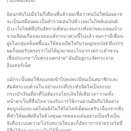
เว็บไซต์แห่งนี้?
ย้อนกลับไปเมื่อไม่กี่เดือนที่แล้ว ผมเชื่อว่าคนไม่ใช่น้อยอาจ
จะเป็นเสมือนผม เป็นสำรวจเล่นไปทั่ว เจอเว็บไซต์เอเย่นต์
บ้าง เว็บไซต์ที่ปรับอัตราแพ้ชนะจนกระทั่งน่าขยะแขยงบ้าง
จวนเจียนเกือบจะยอมแพ้จากแวดวงนี้ไปแล้ว จนกว่ามีเพื่อน
ฝูงในกลุ่มสล็อตชี้แนะให้ลองเปิดใจกับ tangtem168 ทีแรกๆ
ผมก็ยอมรับตรงๆว่าไม่ได้มุ่งมาดอะไรมาก เพราะคำชวน
เชื่อประเภท “เว็บตรง แตกง่าย” มันมีอยู่กระจัดกระจาย
อินเทอร์เน็ต
แม้กระนั้นพอใช้ลองกดเข้าไปลงทะเบียนเป็นสมาชิกและ
สัมผัสระบบด้านใน อย่างแรกที่ประทับจิตใจเป็นระบบ
กระเป๋าเงินเดี่ยวที่ไม่ต้องรอโยกเงินให้เสียเวลา รวมทั้ง
หน้าตาเว็บที่ลื่นไหล รองรับการใช้งานผ่านมือถือได้อย่าง
สมบูรณ์แบบ แต่โน่นยังไม่ใช่ไฮไลท์เด็ดนะครับ เนื่องจากสิ่ง
ที่ทำให้ผมตัดสินใจล้วงทุนมาทดลองเล่นอย่างเป็นจริงเป็น
จังคือระบบความโปร่งสบายใสและก็อัตราการจ่ายรางวัลที่
รู้สึกได้กระจ่างว่า “ไม่ได้ล็อกยูส”