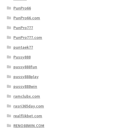
PunPro66
PunPro66.com
PunPro777
PunPro777.com
puntaek77
Pussy888
pussy888fun
pussy888play
pussy888win
ramclubx.com
rasri365day.com
realflikbet.com
RENO88WIN.COM