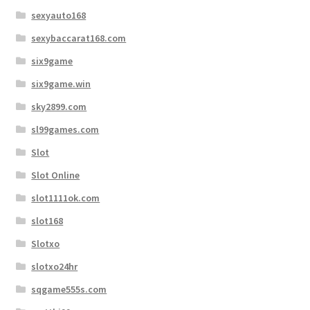
sexyauto168
sexybaccarat168.com
six9game
six9game.win
sky2899.com
sl99games.com
Slot
Slot Online
slot1111ok.com
slot168
Slotxo
slotxo24hr
sqgame555s.com