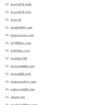
mario678.club
mario678.info
mars95
medee989.com
mexicanoo.com
mfj889xx.com
mib555s.com
monkey789
mono16888.com
moza888.com
nagawaybet.com
nakoya1688.site
nbwin.me
niseko168bet.com