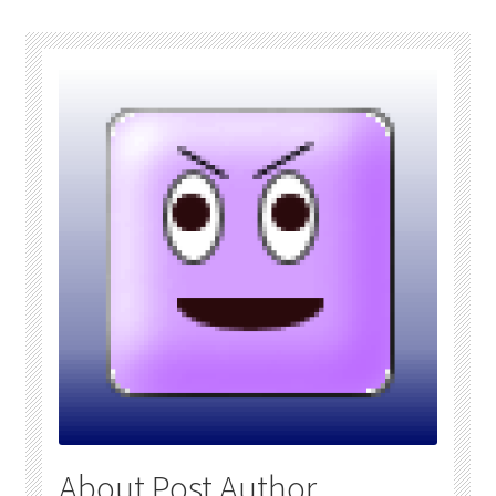
About Post Author