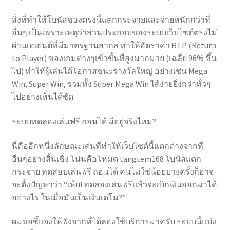
สิ่งที่ทำให้โบนัสของตรงนี้แตกกระจายและจ่ายหนักกว่าที่
อื่นๆ เป็นเพราะเหตุว่าส่วนประกอบของระบบเว็บไซต์ตรงไม่
ผ่านเอเย่นต์ที่มีมาตรฐานสากล ทำให้อัตราค่า RTP (Return
to Player) ของเกมต่างๆเข้าขั้นที่สูงมากมาย (เฉลี่ย 96% ขึ้น
ไป) ทำให้ผู้เล่นได้โอกาสชนะรางวัลใหญ่ อย่างเช่น Mega
Win, Super Win, รวมทั้ง Super Mega Win ได้ง่ายยิ่งกว่าทั่วๆ
ไปอย่างเห็นได้ชัด
ระบบทดลองเล่นฟรี ถอนได้ มีอยู่จริงไหม?
นี่คืออีกหนึ่งลักษณะเด่นที่ทำให้เว็บไซต์นี้แตกต่างจากที่
อื่นๆอย่างสิ้นเชิง โน่นคือโหมด tangtem168 โบนัสแตก
กระจาย ทดสอบเล่นฟรี ถอนได้ คนไม่ใช่น้อยบางครั้งก็อาจ
จะตั้งปัญหาว่า “เห้ย! ทดลองเล่นฟรีแล้วจะเบิกเงินออกมาได้
อย่างไร ในเมื่อมันเป็นเงินเดโม?”
ผมขอชี้แจงให้ฟังจากที่ได้ลองใช้บริการมาครับ ระบบนี้แบ่ง