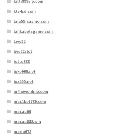
kitti999vip.com
ktv4sd.com
lala55-casino.com
lalikabetsgame.com
Live22
live22slot
lotto888
luke999.net
lux555.net
m4newonline.com
mac1bet789.com
macau69
macau888.win
mario678