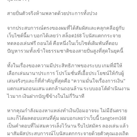
สายปั่นตัวจริงห้ามพลาดด้วยประการทั้งปวง
จากประสบการณ์ตรงของผมที่ได้สัมผัสและคลุกคลีอยู่กับ
เว็บไซต์นี้มา บอกได้เลยว่า สล็อต168 โบนัสแตกกระจาย
ทดลองเล่นฟรี ถอนได้ คือหนึ่งในเว็บไซต์เดิมพันที่ตอบ
ปัญหารวมทั้งเข้าใจธรรมชาติของสายปั่นสูงที่สุดในยุคนี้
ทั้งในเรื่องของความมีประสิทธิภาพของระบบ เกมที่มีให้
เลือกเล่นนานาประการ โปรโมชั่นที่เอื้อประโยชน์ให้กับผู้
เล่นจริงๆและก็ที่สำคัญที่สุดคือ “ความมั่นใจเรื่องการเงิน”
แตกแสนถอนแสน แตกล้านถอนล้าน ระบบออโต้ดำเนินงาน
ไวมาก เงินฝากบัญชีข้างในไม่กี่วินาที
หากคุณกำลังมองหาแหล่งทำเงินป้อมอาจจะ ไม่มีอันตราย
และก็ได้ผลตอบแทนที่คุ้ม ผมบอกเลยว่าเว็บนี้ tangtem168
เป็นคำตอบที่ไม่สมควรเล็งไว้นาน รีบไปสมัคร ลองเล่น แล้ว
มาสัมผัสประสบการณ์โบนัสแตกกระจายด้วยตัวคุณเองเถิด