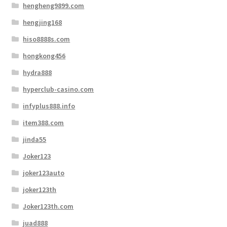
hengheng9899.com
hengjing168
hiso8888s.com
hongkong456
hydra888
hyperclub-casino.com
infyplus888.info
item388.com
jinda55
Joker123
joker123auto
joker123th
Joker123th.com
juad888