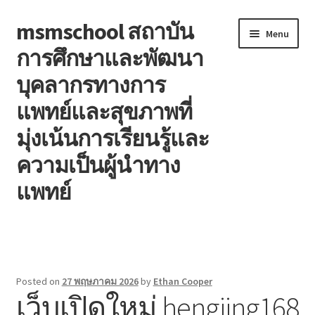
msmschool สถาบัน
Skip
Skip
Menu
to
to
การศึกษาและพัฒนา
navigation
content
บุคลากรทางการ
แพทย์และสุขภาพที่
มุ่งเน้นการเรียนรู้และ
ความเป็นผู้นำทาง
แพทย์
Buy this Domain
Posted on
27 พฤษภาคม 2026
by
Ethan Cooper
เว็บเปิดใหม่ hengjing168