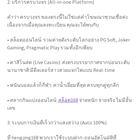
2. บริการครบวงจร (All-in-one Platform)
คำว่า ครบวงจร ของตรงนี้ไม่ใช่แค่คำโฆษณาชวนเชื่อค่ะ
เนื่องจากเมื่อคุณลงทะเบียน คุณจะได้พบกับ
• สล็อตออนไลน์: รวมค่ายดังระดับโลกอย่าง PG Soft, Joker
Gaming, Pragmatic Play รวมทั้งอีกเพียบ
• คาสิโนสด (Live Casino): ส่งตรงบรรยากาศจากบ่อนระดับ
นานาชาติ มีดีลเลอร์สาวสวยแจกไพ่แบบ Real-time
• พนันบอลแล้วก็กีฬา: ค่าน้ำเยี่ยมที่สุด ครบทุกคู่ทุกลีก
• สลากกินแบ่งออนไลน์:
สล็อต168
จ่ายหนัก จ่ายจริง ไม่มีอั้น
เลข
3. ระบบการเงินที่เร็วกว่าแสงสว่าง (Auto 100%)
ที่ hengjing168 พวกเราใช้ระบบฝาก-ถอนอัตโนมัติที่