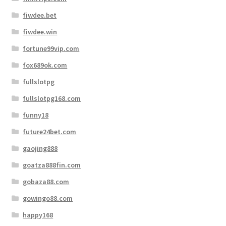
fiwdee.bet
fiwdee.win
fortune99vip.com
fox689ok.com
fullslotpg
fullslotpg168.com
funny18
future24bet.com
gaojing888
goatza888fin.com
gobaza88.com
gowingo88.com
happy168