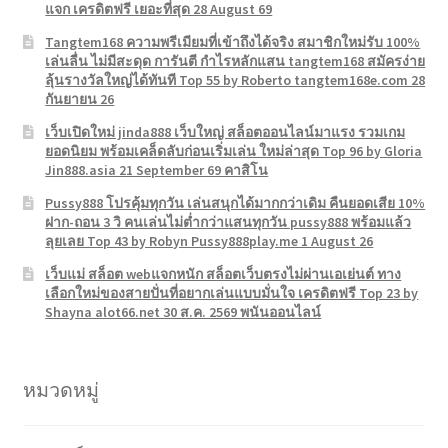
แจก เครดิตฟรี เยอะที่สุด 28 August 69
Tangtem168 ความพรีเมียมที่เข้าถึงได้จริง สมาชิกใหม่รับ 100%
เล่นลื่น ไม่มีสะดุด การันตี กำไรหลักแสน tangtem168 สมัครง่าย
ลุ้นรางวัลใหญ่ได้ทันที Top 55 by Roberto tangtem168e.com 28
กันยายน 26
เว็บเปิดใหม่ jinda888 เว็บใหญ่ สล็อตออนไลน์มาแรง รวมเกม
ยอดนิยม พร้อมเคล็ดลับก่อนเริ่มเล่น ใหม่ล่าสุด Top 96 by Gloria
Jin888.asia 21 September 69 คาสิโน
Pussy888 โปรคุ้มทุกวัน เล่นสนุกได้มากกว่าเดิม คืนยอดเสีย 10%
ฝาก-ถอน 3 วิ คนเล่นไม่ต่ำกว่าแสนทุกวัน pussy888 พร้อมแล้ว
ลุยเลย Top 43 by Robyn Pussy888play.me 1 August 26
เว็บแม่ สล็อต webแจกหนัก สล็อตเว็บตรงไม่ผ่านเอเย่นต์ ทาง
เลือกใหม่ของสายปั่นที่อยากเล่นแบบมั่นใจ เครดิตฟรี Top 23 by
Shayna alot66.net 30 ส.ค. 2569 พนันออนไลน์
หมวดหมู่