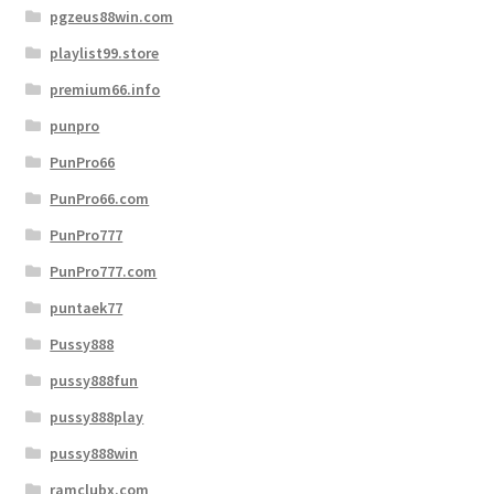
pgzeus88win.com
playlist99.store
premium66.info
punpro
PunPro66
PunPro66.com
PunPro777
PunPro777.com
puntaek77
Pussy888
pussy888fun
pussy888play
pussy888win
ramclubx.com