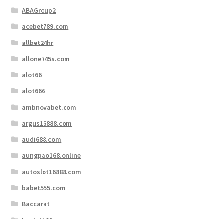
ABAGroup2
acebet789.com
allbet24hr
allone745s.com
alot66
alot666
ambnovabet.com
argus16888.com
audi688.com
aungpao168.online
autoslot16888.com
babet555.com
Baccarat