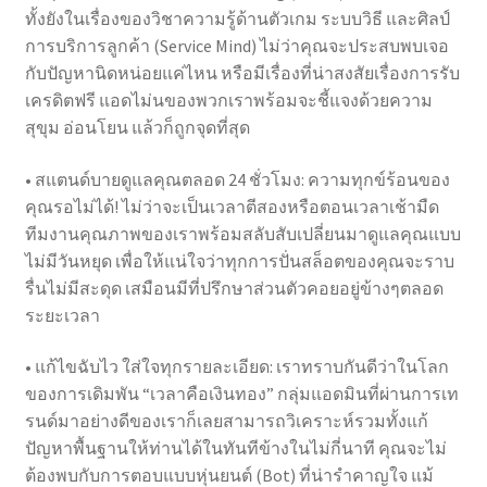
ทั้งยังในเรื่องของวิชาความรู้ด้านตัวเกม ระบบวิธี และศิลป์
การบริการลูกค้า (Service Mind) ไม่ว่าคุณจะประสบพบเจอ
กับปัญหานิดหน่อยแค่ไหน หรือมีเรื่องที่น่าสงสัยเรื่องการรับ
เครดิตฟรี แอดไม่นของพวกเราพร้อมจะชี้แจงด้วยความ
สุขุม อ่อนโยน แล้วก็ถูกจุดที่สุด
• สแตนด์บายดูแลคุณตลอด 24 ชั่วโมง: ความทุกข์ร้อนของ
คุณรอไม่ได้! ไม่ว่าจะเป็นเวลาตีสองหรือตอนเวลาเช้ามืด
ทีมงานคุณภาพของเราพร้อมสลับสับเปลี่ยนมาดูแลคุณแบบ
ไม่มีวันหยุด เพื่อให้แน่ใจว่าทุกการปั่นสล็อตของคุณจะราบ
รื่นไม่มีสะดุด เสมือนมีที่ปรึกษาส่วนตัวคอยอยู่ข้างๆตลอด
ระยะเวลา
• แก้ไขฉับไว ใส่ใจทุกรายละเอียด: เราทราบกันดีว่าในโลก
ของการเดิมพัน “เวลาคือเงินทอง” กลุ่มแอดมินที่ผ่านการเท
รนด์มาอย่างดีของเราก็เลยสามารถวิเคราะห์รวมทั้งแก้
ปัญหาพื้นฐานให้ท่านได้ในทันทีข้างในไม่กี่นาที คุณจะไม่
ต้องพบกับการตอบแบบหุ่นยนต์ (Bot) ที่น่ารำคาญใจ แม้