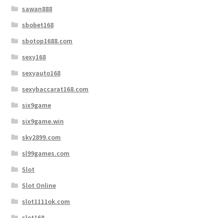
sawan888
sbobet168
sbotop1688.com
sexy168
sexyauto168
sexybaccarat168.com
six9game
six9game.win
sky2899.com
sl99games.com
Slot
Slot Online
slot1111ok.com
slot168