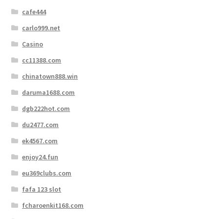
cafe444
carlo999.net
Casino
cc11388.com
chinatown888.win
daruma1688.com
dgb222hot.com
du2477.com
ek4567.com
enjoy24.fun
eu369clubs.com
fafa 123 slot
fcharoenkit168.com