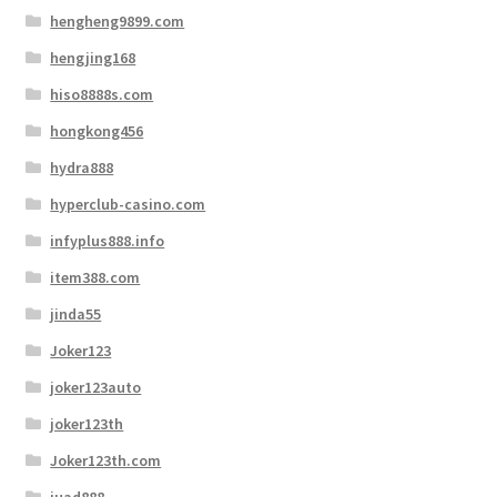
hengheng9899.com
hengjing168
hiso8888s.com
hongkong456
hydra888
hyperclub-casino.com
infyplus888.info
item388.com
jinda55
Joker123
joker123auto
joker123th
Joker123th.com