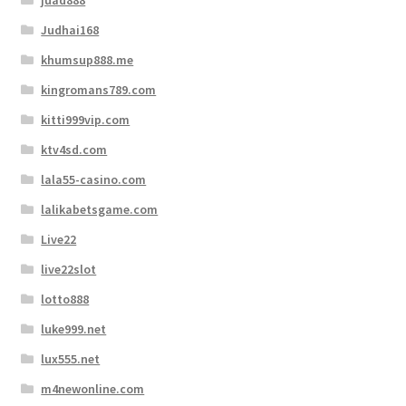
juad888
Judhai168
khumsup888.me
kingromans789.com
kitti999vip.com
ktv4sd.com
lala55-casino.com
lalikabetsgame.com
Live22
live22slot
lotto888
luke999.net
lux555.net
m4newonline.com