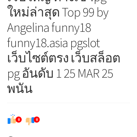
ใหม่ล่าสุด Top 99 by
Angelina funny18
funny18.asia pgslot
เว็บไซต์ตรง เว็บสล็อต
pg อันดับ 1 25 MAR 25
พนัน
0
0