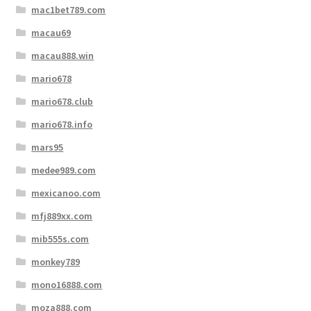
mac1bet789.com
macau69
macau888.win
mario678
mario678.club
mario678.info
mars95
medee989.com
mexicanoo.com
mfj889xx.com
mib555s.com
monkey789
mono16888.com
moza888.com