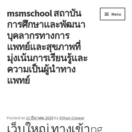
msmschool สถาบัน
Skip
Skip
Menu
to
to
การศึกษาและพัฒนา
navigation
content
บุคลากรทางการ
แพทย์และสุขภาพที่
มุ่งเน้นการเรียนรู้และ
ความเป็นผู้นำทาง
แพทย์
Buy this Domain
Posted on
11 มีนาคม 2025
by
Ethan Cooper
เว็บใหญ่ ทางเข้าpg