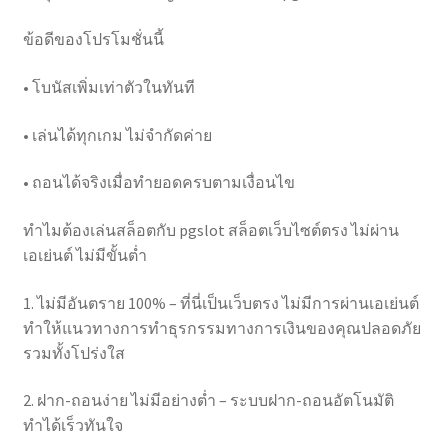
ข้อดีของโปรโมชั่นนี้
• โบนัสเพิ่มเท่าตัวในทันที
• เล่นได้ทุกเกม ไม่จำกัดค่าย
• ถอนได้จริงเมื่อทำยอดครบตามเงื่อนไข
ทำไมต้องเล่นสล็อตกับ pgslot สล็อตเว็บไซต์ตรง ไม่ผ่าน
เอเย่นต์ ไม่มีขั้นต่ำ
1. ไม่มีอันตราย 100% – ที่นี่เป็นเว็บตรง ไม่มีการผ่านเอเย่นต์
ทำให้แนวทางการทำธุรกรรมทางการเงินของคุณปลอดภัย
รวมทั้งโปร่งใส
2. ฝาก-ถอนง่าย ไม่มีอย่างต่ำ – ระบบฝาก-ถอนอัตโนมัติ
ทำได้เร็วทันใจ