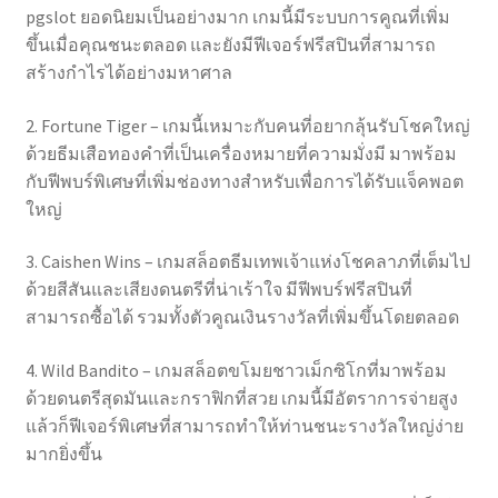
pgslot ยอดนิยมเป็นอย่างมาก เกมนี้มีระบบการคูณที่เพิ่ม
ขึ้นเมื่อคุณชนะตลอด และยังมีฟีเจอร์ฟรีสปินที่สามารถ
สร้างกำไรได้อย่างมหาศาล
2. Fortune Tiger – เกมนี้เหมาะกับคนที่อยากลุ้นรับโชคใหญ่
ด้วยธีมเสือทองคำที่เป็นเครื่องหมายที่ความมั่งมี มาพร้อม
กับฟีพบร์พิเศษที่เพิ่มช่องทางสำหรับเพื่อการได้รับแจ็คพอต
ใหญ่
3. Caishen Wins – เกมสล็อตธีมเทพเจ้าแห่งโชคลาภที่เต็มไป
ด้วยสีสันและเสียงดนตรีที่น่าเร้าใจ มีฟีพบร์ฟรีสปินที่
สามารถซื้อได้ รวมทั้งตัวคูณเงินรางวัลที่เพิ่มขึ้นโดยตลอด
4. Wild Bandito – เกมสล็อตขโมยชาวเม็กซิโกที่มาพร้อม
ด้วยดนตรีสุดมันและกราฟิกที่สวย เกมนี้มีอัตราการจ่ายสูง
แล้วก็ฟีเจอร์พิเศษที่สามารถทำให้ท่านชนะรางวัลใหญ่ง่าย
มากยิ่งขึ้น