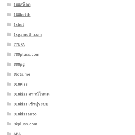
168สล็อต
188betth
1xbet
1xgameth.com
77UFA
789pluss.com
888pg
8lots.me
918Kiss
918kiss ดาวน์โหลด
918kiss เข้าสู่ระบบ
918kissauto
9kpluss.com
ABA