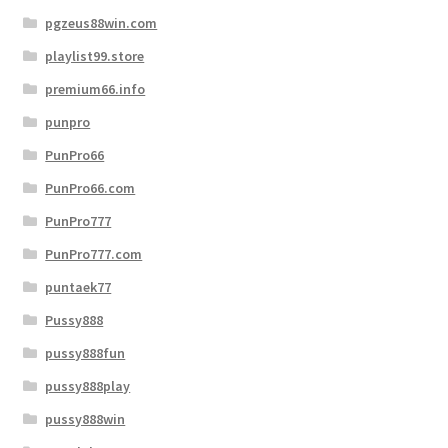
pgzeus88win.com
playlist99.store
premium66.info
punpro
PunPro66
PunPro66.com
PunPro777
PunPro777.com
puntaek77
Pussy888
pussy888fun
pussy888play
pussy888win