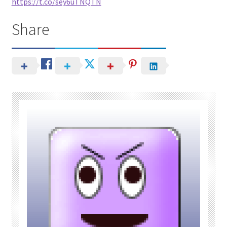
https://t.co/sey6uTNQTN
Share