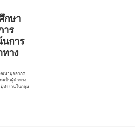
ศึกษา
การ
น้นการ
นำทาง
พัฒนาบุคลากร
มเป็นผู้นำทาง
ผู้ทำงานในกลุ่ม