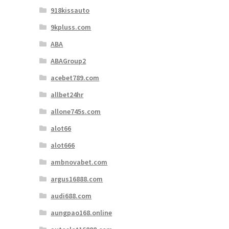
918kissauto
9kpluss.com
ABA
ABAGroup2
acebet789.com
allbet24hr
allone745s.com
alot66
alot666
ambnovabet.com
argus16888.com
audi688.com
aungpao168.online