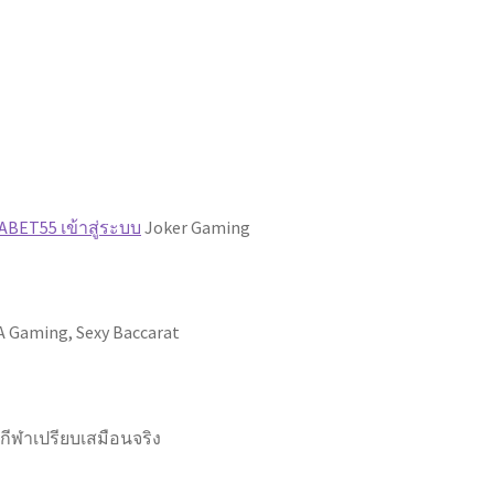
ABET55 เข้าสู่ระบบ
Joker Gaming
A Gaming, Sexy Baccarat
ีฬาเปรียบเสมือนจริง