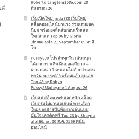
Roberto tangtem168e.com 28
ที่
กันยายน 26
น
เว็บเปิดใหม่ jinda888 เว็บใหญ่
่
สล็อตออนไลน์มาแรง รวมเกมยอด
นิยม พร้อมเคล็ดลับก่อนเริ่มเล่น
ใหม่ล่าสุด Top 96 by Gloria
Jin888.asia 21 September 69 คาสิ
โน
Pussy888 โปรคุ้มทุกวัน เล่นสนุก
ได้มากกว่าเดิม คืนยอดเสีย 10%
ฝาก-ถอน 3 วิ คนเล่นไม่ต่ำกว่าแสน
ทุกวัน pussy888 พร้อมแล้ว ลุยเลย
Top 43 by Robyn
Pussy888play.me 1 August 26
เว็บแม่ สล็อต webแจกหนัก สล็อต
เว็บตรงไม่ผ่านเอเย่นต์ ทางเลือก
ใหม่ของสายปั่นที่อยากเล่นแบบ
มั่นใจ เครดิตฟรี Top 23 by Shayna
alot66.net 30 ส.ค. 2569 พนัน
ออนไลน์