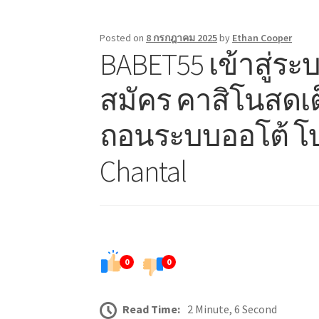
Posted on
8 กรกฎาคม 2025
by
Ethan Cooper
BABET55 เข้าสู่ร
สมัคร คาสิโนสดเต็
ถอนระบบออโต้ โบ
Chantal
0
0
Read Time:
2 Minute, 6 Second