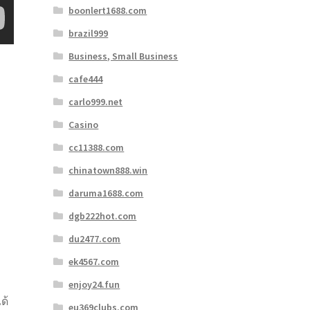
boonlert1688.com
brazil999
Business, Small Business
cafe444
carlo999.net
Casino
cc11388.com
chinatown888.win
daruma1688.com
dgb222hot.com
du2477.com
ek4567.com
enjoy24.fun
ด้
eu369clubs.com