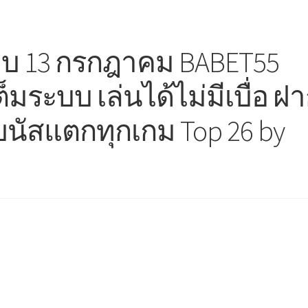
ะบบ 13 กรกฎาคม BABET55
มระบบ เล่นได้ไม่มีเบื่อ ฝ
นัสแตกทุกเกม Top 26 by