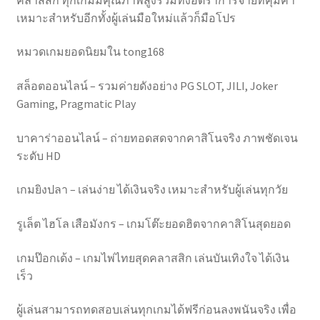
เหมาะสำหรับอีกทั้งผู้เล่นมือใหม่แล้วก็มือโปร
หมวดเกมยอดนิยมใน tong168
สล็อตออนไลน์ – รวมค่ายดังอย่าง PG SLOT, JILI, Joker
Gaming, Pragmatic Play
บาคาร่าออนไลน์ – ถ่ายทอดสดจากคาสิโนจริง ภาพชัดเจน
ระดับ HD
เกมยิงปลา – เล่นง่าย ได้เงินจริง เหมาะสำหรับผู้เล่นทุกวัย
รูเล็ต ไฮโล เสือมังกร – เกมโต๊ะยอดฮิตจากคาสิโนสุดยอด
เกมป๊อกเด้ง – เกมไพ่ไทยสุดคลาสสิก เล่นบันเทิงใจ ได้เงิน
เร็ว
ผู้เล่นสามารถทดสอบเล่นทุกเกมได้ฟรีก่อนลงพนันจริง เพื่อ