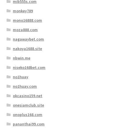
mib555s.com
monkey789
mono16888.com
moza888.com
nagawaybet.com
nakoya1688.site
nbwin.me
niseko168bet.com
no1huay
no1huay.com
okcasino159.net
onesiamclub.site
onoplus168.com
pananthai99.com