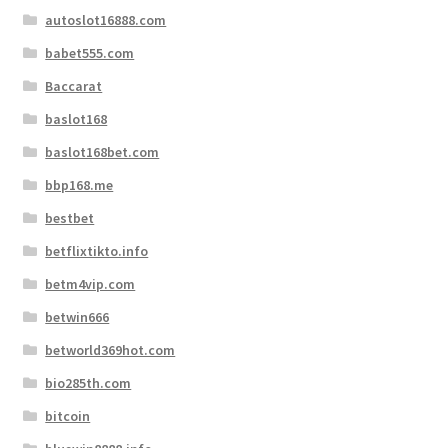
autoslot16888.com
babet555.com
Baccarat
baslot168
baslot168bet.com
bbp168.me
bestbet
betflixtikto.info
betm4vip.com
betwin666
betworld369hot.com
bio285th.com
bitcoin