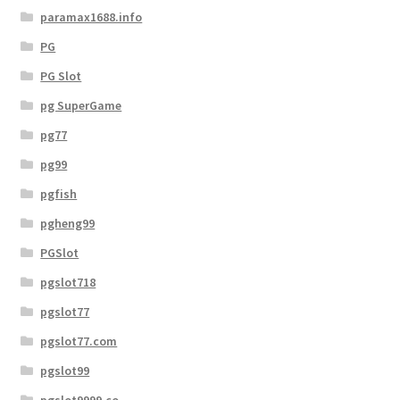
paramax1688.info
PG
PG Slot
pg SuperGame
pg77
pg99
pgfish
pgheng99
PGSlot
pgslot718
pgslot77
pgslot77.com
pgslot99