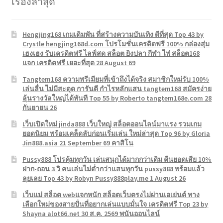
เรื่องล่าสุด
Hengjing168 เกมเดิมพัน ที่สร้างความบันเทิง ดีที่สุด Top 43 by
Crystle hengjing168d.com โปรโมชั่นเครดิตฟรี 100% กล่องสุ่ม
เฮงเฮง รับเครดิตฟรี ไลฟ์สด สล็อต ยิงปลา กีฬา ไพ่ สล็อต168
แจก เครดิตฟรี เยอะที่สุด 28 August 69
Tangtem168 ความพรีเมียมที่เข้าถึงได้จริง สมาชิกใหม่รับ 100%
เล่นลื่น ไม่มีสะดุด การันตี กำไรหลักแสน tangtem168 สมัครง่าย
ลุ้นรางวัลใหญ่ได้ทันที Top 55 by Roberto tangtem168e.com 28
กันยายน 26
เว็บเปิดใหม่ jinda888 เว็บใหญ่ สล็อตออนไลน์มาแรง รวมเกม
ยอดนิยม พร้อมเคล็ดลับก่อนเริ่มเล่น ใหม่ล่าสุด Top 96 by Gloria
Jin888.asia 21 September 69 คาสิโน
Pussy888 โปรคุ้มทุกวัน เล่นสนุกได้มากกว่าเดิม คืนยอดเสีย 10%
ฝาก-ถอน 3 วิ คนเล่นไม่ต่ำกว่าแสนทุกวัน pussy888 พร้อมแล้ว
ลุยเลย Top 43 by Robyn Pussy888play.me 1 August 26
เว็บแม่ สล็อต webแจกหนัก สล็อตเว็บตรงไม่ผ่านเอเย่นต์ ทาง
เลือกใหม่ของสายปั่นที่อยากเล่นแบบมั่นใจ เครดิตฟรี Top 23 by
Shayna alot66.net 30 ส.ค. 2569 พนันออนไลน์