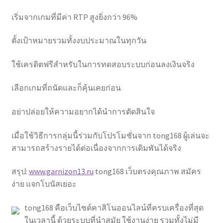
เริ่มจากเกมที่มีค่า RTP สูงยิ่งกว่า 96%
ตั้งเป้าหมายรวมทั้งงบประมาณในทุกวัน
ใช้เครดิตฟรีสำหรับในการทดสอบระบบก่อนลงเงินจริง
เลือกเกมที่ถนัดและก็คุ้นเคยก่อน
อย่าปล่อยให้ความอยากได้นำการตัดสินใจ
เมื่อใช้วิธีการกลุ่มนี้ร่วมกับโปรโมชั่นจาก tong168 ผู้เล่นจะ
สามารถสร้างรายได้ต่อเนื่องจากการเดิมพันได้จริง
สรุป:
www.garnizon13.ru
tong168 เว็บตรงคุณภาพ สมัคร
ง่าย แจกโบนัสเยอะ
tong168 คือเว็บไซต์คาสิโนออนไลน์ที่ครบเครื่องที่สุด
ในเวลานี้ ด้วยระบบที่นำสมัย ใช้งานง่าย รวมทั้งไม่มี