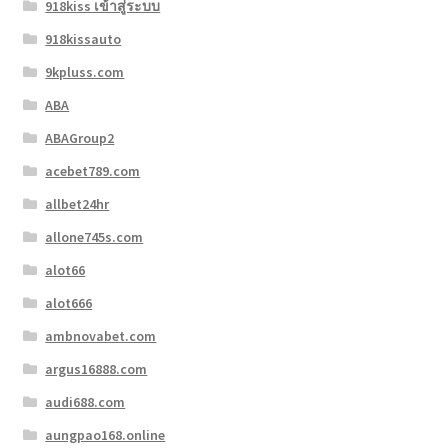
918kiss เข้าสู่ระบบ
918kissauto
9kpluss.com
ABA
ABAGroup2
acebet789.com
allbet24hr
allone745s.com
alot66
alot666
ambnovabet.com
argus16888.com
audi688.com
aungpao168.online