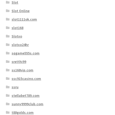
Slot
Slot Online
slot1111ok.com
slot168
Slotxo
slotxo24hr
sqgame555s.com
sretthi99
ss168vip.com
ssc915casino.com
ssru
stellabet789.com
sunny9999club.com
t88golds.com