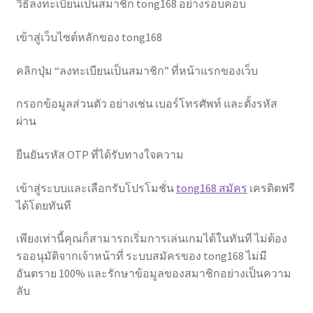
วิธีลงทะเบียนเป็นสมาชิก tong168 อย่างรอบคอบ
เข้าสู่เว็บไซต์หลักของ tong168
คลิกปุ่ม “ลงทะเบียนเป็นสมาชิก” ที่หน้าแรกของเว็บ
กรอกข้อมูลส่วนตัว อย่างเช่น เบอร์โทรศัพท์ และตั้งรหัส
ผ่าน
ยืนยันรหัส OTP ที่ได้รับทางใจความ
เข้าสู่ระบบและเลือกรับโปรโมชั่น
tong168 สมัคร
เครดิตฟรี
ได้โดยทันที
เพียงเท่านี้คุณก็สามารถเริ่มการเล่นเกมได้ในทันที ไม่ต้อง
รออนุมัติจากเจ้าหน้าที่ ระบบสมัครของ tong168 ไม่มี
อันตราย 100% และรักษาข้อมูลของสมาชิกอย่างเป็นความ
ลับ