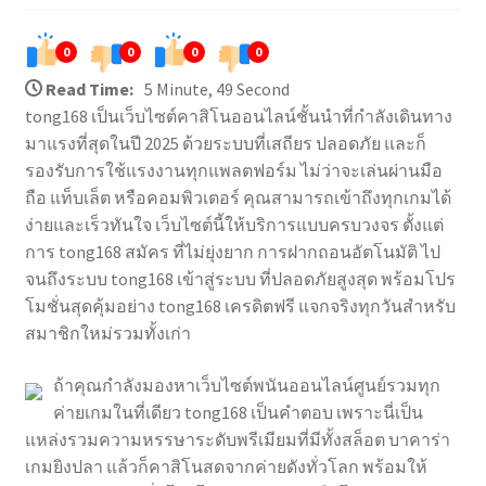
0
0
0
0
Read Time:
5 Minute, 49 Second
tong168 เป็นเว็บไซต์คาสิโนออนไลน์ชั้นนำที่กำลังเดินทาง
มาแรงที่สุดในปี 2025 ด้วยระบบที่เสถียร ปลอดภัย และก็
รองรับการใช้แรงงานทุกแพลตฟอร์ม ไม่ว่าจะเล่นผ่านมือ
ถือ แท็บเล็ต หรือคอมพิวเตอร์ คุณสามารถเข้าถึงทุกเกมได้
ง่ายและเร็วทันใจ เว็บไซต์นี้ให้บริการแบบครบวงจร ตั้งแต่
การ tong168 สมัคร ที่ไม่ยุ่งยาก การฝากถอนอัตโนมัติ ไป
จนถึงระบบ tong168 เข้าสู่ระบบ ที่ปลอดภัยสูงสุด พร้อมโปร
โมชั่นสุดคุ้มอย่าง tong168 เครดิตฟรี แจกจริงทุกวันสำหรับ
สมาชิกใหม่รวมทั้งเก่า
ถ้าคุณกำลังมองหาเว็บไซต์พนันออนไลน์ศูนย์รวมทุก
ค่ายเกมในที่เดียว tong168 เป็นคำตอบ เพราะนี่เป็น
แหล่งรวมความหรรษาระดับพรีเมียมที่มีทั้งสล็อต บาคาร่า
เกมยิงปลา แล้วก็คาสิโนสดจากค่ายดังทั่วโลก พร้อมให้