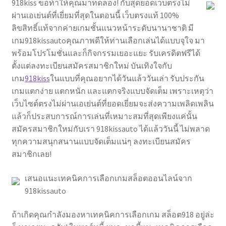
918kiss ขอท้าให้คุณมาทดลอง! กับสุดยอดเว็บตรงไม่
ผ่านเอเย่นต์ที่เยี่ยมที่สุดในตอนนี้ เว็บตรงแท้ 100%
ลิขสิทธิ์แท้จากค่ายเกมชั้นแนวหน้าระดับนานาชาติ มี
เกม918kissautoคุณภาพดีให้ท่านเลือกเล่นได้แบบจุใจ มา
พร้อมโปรโมชั่นและก็กิจกรรมเยอะแยะ รับเครดิตฟรีได้
ตั้งแต่ลงทะเบียนสมัครสมาชิกใหม่ บันเทิงใจกับ
เกม
918kiss
ในแบบที่คุณอยากได้วันแล้ววันเล่า รับประกัน
เกมแตกง่าย แตกหนัก และแตกจริงแบบจัดเต็ม เพราะเหตุว่า
เว็บไซต์ตรงไม่ผ่านเอเย่นต์ที่ยอดเยี่ยมจะส่งความเพลิดเพลิน
แล้วก็ประสบการณ์การเล่นที่เหมาะสมที่สุดเพียงแค่นั้น
สมัครสมาชิกใหม่กับเรา 918kissauto ได้แล้ววันนี้ ไม่พลาด
ทุกความสนุกสนานแบบจัดเต็มแน่ๆ ลงทะเบียนสมัคร
สมาชิกเลย!
เสนอแนะเทคนิคการเลือกเกมสล็อตออนไลน์จาก
918kissauto
ถ้าเกิดคุณกำลังมองหาเทคนิคการเลือกเกม สล็อต918 อยู่ล่ะ