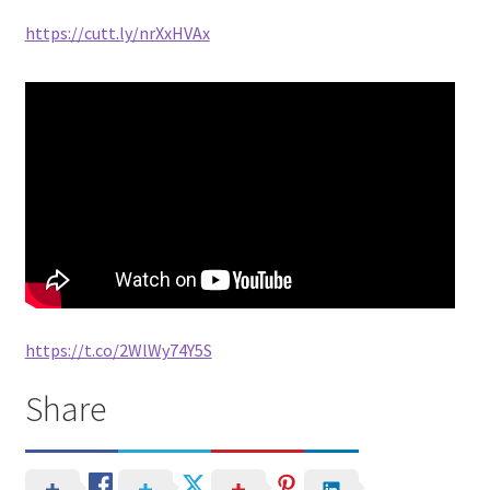
https://cutt.ly/nrXxHVAx
https://t.co/2WlWy74Y5S
Share