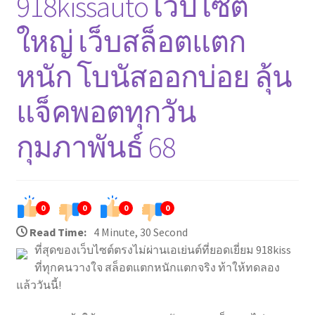
918kissauto เวปไซต์
ใหญ่ เว็บสล็อตแตก
หนัก โบนัสออกบ่อย ลุ้น
แจ็คพอตทุกวัน
กุมภาพันธ์ 68
0
0
0
0
Read Time:
4 Minute, 30 Second
ที่สุดของเว็บไซต์ตรงไม่ผ่านเอเย่นต์ที่ยอดเยี่ยม 918kiss
ที่ทุกคนวางใจ สล็อตแตกหนักแตกจริง ท้าให้ทดลอง
แล้ววันนี้!