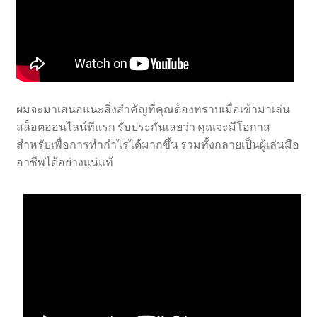
ผมจะมาเสนอแนะสิ่งสำคัญที่คุณต้องทราบเมื่อเข้ามาเล่น
สล็อตออนไลน์ทีแรก รับประกันเลยว่า คุณจะมีโอกาส
สำหรับเพื่อการทำกำไรได้มากขึ้น รวมทั้งกลายเป็นผู้เล่นมือ
อาชีพได้อย่างแน่แท้