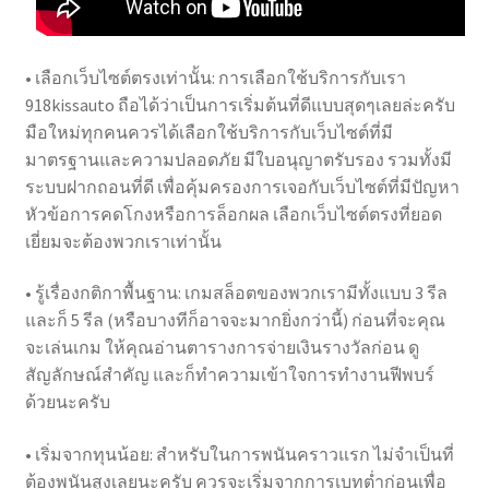
• เลือกเว็บไซต์ตรงเท่านั้น: การเลือกใช้บริการกับเรา
918kissauto ถือได้ว่าเป็นการเริ่มต้นที่ดีแบบสุดๆเลยล่ะครับ
มือใหม่ทุกคนควรได้เลือกใช้บริการกับเว็บไซต์ที่มี
มาตรฐานและความปลอดภัย มีใบอนุญาตรับรอง รวมทั้งมี
ระบบฝากถอนที่ดี เพื่อคุ้มครองการเจอกับเว็บไซต์ที่มีปัญหา
หัวข้อการคดโกงหรือการล็อกผล เลือกเว็บไซต์ตรงที่ยอด
เยี่ยมจะต้องพวกเราเท่านั้น
• รู้เรื่องกติกาพื้นฐาน: เกมสล็อตของพวกเรามีทั้งแบบ 3 รีล
และก็ 5 รีล (หรือบางทีก็อาจจะมากยิ่งกว่านี้) ก่อนที่จะคุณ
จะเล่นเกม ให้คุณอ่านตารางการจ่ายเงินรางวัลก่อน ดู
สัญลักษณ์สำคัญ และก็ทำความเข้าใจการทำงานฟีพบร์
ด้วยนะครับ
• เริ่มจากทุนน้อย: สำหรับในการพนันคราวแรก ไม่จำเป็นที่
ต้องพนันสูงเลยนะครับ ควรจะเริ่มจากการเบทต่ำก่อนเพื่อ