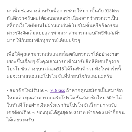
มาเพิ่มช่องทางสำหรับเพื่อการชนะให้มากขึ้นกับ 918kiss
กันดีกว่าครับผม! ต้องบอกเลยว่า เนื่องจากว่าพวกเราเป็น
สล็อตเว็บไซต์ตรงไม่ผ่านเอเย่นต์ โปรโมชั่นหรือกิจกรรม
ต่างๆจึงจัดเต็มแบบสุดๆพวกเราสามารถมอบสิทธิพิเศษดีๆ
มากให้กับสมาชิกทุกท่านได้แบบชิวๆ
เพื่อให้คุณสามารถเล่นเกมสล็อตกับพวกเราได้อย่างง่ายๆ
เยอะขึ้นเรื่อยๆ ซึ่งคุณสามารถเข้ามารับสิทธิพิเศษดีๆจาก
โปรโมชั่นต่างๆบน สล็อต918 ได้ในทันที รวมทั้งในพาร์ทนี้
ผมจะมาเสนอแนะโปรโมชั่นที่น่าสนใจกันเลยนะครับ
• สมาชิกใหม่รับ 50%:
918kiss
ถ้าหากคุณสมัครเป็นสมาชิก
ใหม่แล้ว คุณสามารถกดรับโปรโมชั่นสมาชิกใหม่ 50% ได้
ในทันที โดยฝากเงินครั้งแรกกับโปรโมชั่นนี้ สามารถรับ
เครดิตฟรี 50% ของทุนได้สูงสุด 500 บาท ทำยอด 3 เท่าก็ถอน
ได้เลยนะครับ