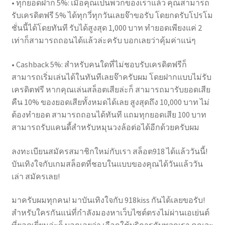
• ทุกยอดฝาก 5%: เมื่อคุณเป็นพวกของเราแล้ว คุณสามารถ
รับเครดิตฟรี 5% ได้ทุกวี่ทุกวันเลยจ๊าขอรับ โดยกดรับโปรโม
ชั่นนี้ได้โดยทันที รับได้สูงสุด 1,000 บาท ทำยอดเพียงแค่ 2
เท่าก็สามารถถอนได้แล้วล่ะครับ บอกเลยว่าคุ้มค่าแน่ๆ
• Cashback 5%: สำหรับคนใดที่ไม่ชอบรับเครดิตฟรีก็
สามารถเริ่มเล่นได้ในทันทีเลยจ๊าครับผม โดยฝากแบบไม่รับ
เครดิตฟรี หากคุณเล่นสล็อตเสียล่ะก็ สามารถมารับยอดเสีย
คืน 10% ของยอดเสียทั้งหมดได้เลย สูงสุดถึง 10,000 บาท ไม่
ต้องทำยอด สามารถถอนได้ทันที แถมทุกยอดเสีย 100 บาท
สามารถรับแคนดี้สำหรับหมุนวงล้อต่อได้อีกด้วยครับผม
ลงทะเบียนสมัครสมาชิกใหม่กับเรา สล็อต918 ได้แล้ววันนี้!
บันเทิงใจกับเกมสล็อตที่ชอบในแบบของคุณได้วันแล้ววัน
เล่า สมัครเลย!
มาครับผมทุกคน! มาบันเทิงใจกับ 918kiss กันได้เลยขอรับ!
สำหรับใครกันแน่ที่กำลังมองหาเว็บไซต์ตรงไม่ผ่านเอเย่นต์