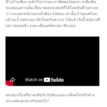
มีโปรโมชั่นรวมทั้งกิจกรรมมาก ซัพพอร์ตทุกการเดิมพัน
ของคุณอย่างเต็มเปี่ยม ทดสอบเล่นฟรีได้โดยทันที บอกเลย
ว่า เกมแตกหนักแตกจริงต้อง 918kiss เท่านั้น ถ้าคุณพร้อม
แล้วล่ะก็ สมัครสมาชิกใหม่กับพวกเราได้แล้ววันนี้ สมัครฟรี
อย่ารอคอยช้า ลงทะเบียนสมัครสมาชิกเลย!
ตอบทุกเรื่องที่น่าสงสัยกับ 918kissauto สล็อตไทยกับต่าง
ประเทศแตกต่างกันเช่นไร?