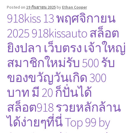
Posted on
19 กันยายน 2025
by
Ethan Cooper
918kiss 13 พฤศจิกายน
2025 918kissauto สล็อต
ยิงปลา เว็บตรง เจ้าใหญ่
สมาชิกใหม่รับ 500 รับ
ของขวัญวันเกิด 300
บาท มี 20 ก็ปั่นได้
สล็อต918 รวยหลักล้าน
ได้ง่ายๆที่นี่ Top 99 by