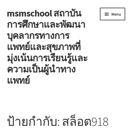
msmschool สถาบัน
Skip
Skip
Menu
to
to
การศึกษาและพัฒนา
navigation
content
บุคลากรทางการ
แพทย์และสุขภาพที่
มุ่งเน้นการเรียนรู้และ
ความเป็นผู้นำทาง
แพทย์
Buy this Domain
ป้ายกำกับ:
สล็อต918