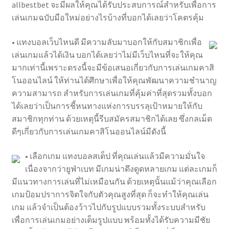
allbestbet จะมีผลให้คุณได้รับประสบการณ์สำหรับเพื่อการ
เล่นเกมฉบับมือใหม่อย่างไรบ้างที่บอกได้เลยว่าโคตรคุ้ม
• แทงบอลเว็บไหนดี มีความลับมาบอกให้กับสมาชิกเพื่อ
เล่นเกมแล้วได้เงิน บอกได้เลยว่าไม่มีเว็บไหนที่จะให้คุณ
มากเท่านี้เพราะตรงนี้จะมีข้อเสนอเกี่ยวกับการเล่นเกมคาสิ
โนออนไลน์ ให้ท่านได้ศึกษาเพื่อให้คุณพัฒนาความชำนาญ
ความสามารถ สำหรับการเล่นเกมที่คุ้มค่าที่สุดรวมทั้งบอก
ได้เลยว่าเป็นการชี้หนทางแห่งการบรรลุเป้าหมายให้กับ
สมาชิกทุกท่าน ด้วยเหตุนี้รีบสมัครสมาชิกได้เลย ซึ่งกลเม็ด
ดีๆเกี่ยวกับการเล่นเกมคาสิโนออนไลน์มีดังนี้
• เลือกเกม แทงบอลสเต็ป ที่คุณเล่นแล้วมีความมั่นใจ
เนื่องจากว่ายูฟ่าเบท มีเกมน่าดึงดูดหลายเกม แต่ละเกมก็
มีแนวทางการเล่นที่ไม่เหมือนกัน ด้วยเหตุนั้นแม้ว่าคุณเลือก
เกมป้อมปราการจิตใจกับตัวคุณสูงที่สุด ก็จะทำให้คุณเล่น
เกม แล้วจำเป็นต้องว้าวไปกับรูปแบบรวมทั้งระบบสำหรับ
เพื่อการเล่นเกมอย่างเต็มรูปแบบ พร้อมทั้งได้รับความมีชัย