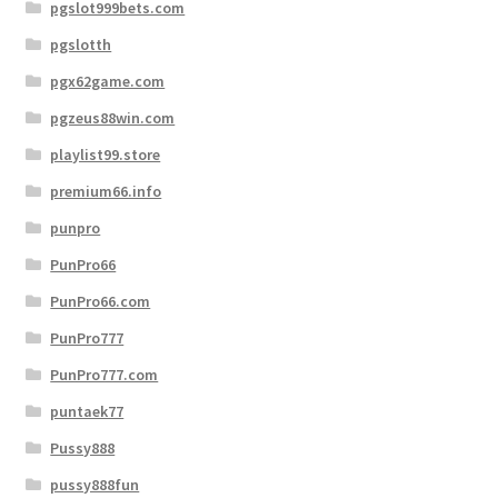
pgslot999bets.com
pgslotth
pgx62game.com
pgzeus88win.com
playlist99.store
premium66.info
punpro
PunPro66
PunPro66.com
PunPro777
PunPro777.com
puntaek77
Pussy888
pussy888fun