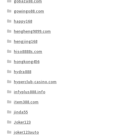
gobaza88.com
gowingo88.com
happy168
hengheng9899.com
hengjing168
hiso8888s.com
hongkong456
hydra888
hyperclub-casino.com
infyplus888.info
item388.com
jinda55
Joker123
joker123auto