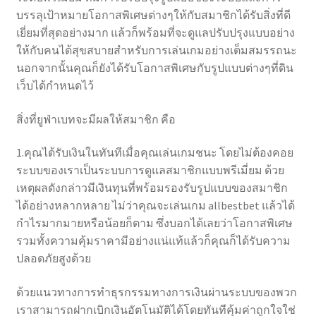
บรรลุเป้าหมายโอกาสพิเศษต่างๆให้กับสมาชิกได้รับสิ่งที่ดี
เยี่ยมที่สุดอย่างมาก แล้วก็พร้อมที่จะดูแลปรับปรุงแบบอย่าง
ให้กับคนได้สุขสบายสำหรับการเล่นเกมอย่างเต็มสมรรถนะ
นอกจากนั้นคุณก็ยังได้รับโอกาสพิเศษกับรูปแบบต่างๆที่ดิน
เว็บได้กำหนดไว้
สิ่งที่ยูฟ่าเบทจะมีผลให้สมาชิก คือ
1.คุณได้รับเงินในทันทีเมื่อคุณเล่นเกมชนะ โดยไม่ต้องคอย
ระบบของเราเป็นระบบการดูแลสมาชิกแบบพรีเมี่ยม ด้วย
เหตุผลดังกล่าวมีเงินทุนที่พร้อมรองรับรูปแบบของสมาชิก
ได้อย่างหลากหลาย ไม่ว่าคุณจะเล่นเกม allbestbet แล้วได้
กำไรมากมายหรือน้อยก็ตาม ซึ่งบอกได้เลยว่าโอกาสพิเศษ
รวมทั้งความคุ้มราคามีอย่างแน่แท้แล้วก็คุณก็ได้รับความ
ปลอดภัยสูงด้วย
ด้วยแนวทางการทำธุรกรรมทางการเงินผ่านระบบของพวก
เราสามารถฝากเบิกเงินอัตโนมัติได้โดยทันทีคุ้มค่าถูกใจใช่