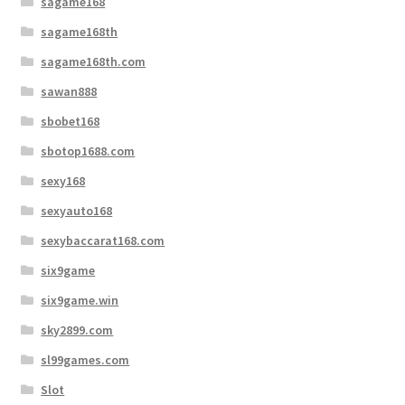
sagame168
sagame168th
sagame168th.com
sawan888
sbobet168
sbotop1688.com
sexy168
sexyauto168
sexybaccarat168.com
six9game
six9game.win
sky2899.com
sl99games.com
Slot