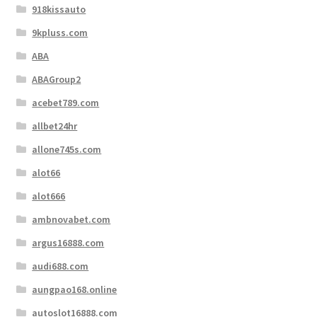
918kissauto
9kpluss.com
ABA
ABAGroup2
acebet789.com
allbet24hr
allone745s.com
alot66
alot666
ambnovabet.com
argus16888.com
audi688.com
aungpao168.online
autoslot16888.com