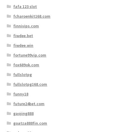
fafa 123 slot
fcharoenkit168.com
finnivips.com
fiwdee.bet
fiwdee.win
fortune99vip.com
fox689ok.com
fullslotpg
fullslotpg168.com
funny18
future24bet.com
gaojing888
goatza888fin.com