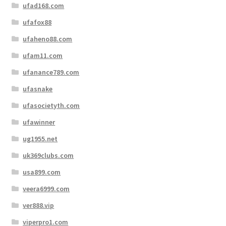
ufad168.com
ufafox88
ufaheno88.com
ufam11.com
ufanance789.com
ufasnake
ufasocietyth.com
ufawinner
ug1955.net
uk369clubs.com
usa899.com
veera6999.com
ver888.vip
viperpro1.com