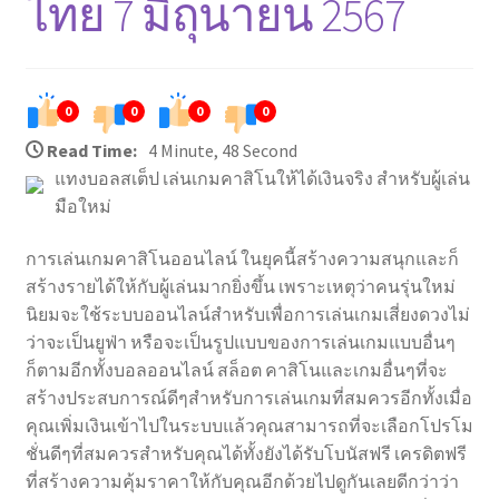
ไทย 7 มิถุนายน 2567
0
0
0
0
Read Time:
4 Minute, 48 Second
แทงบอลสเต็ป เล่นเกมคาสิโนให้ได้เงินจริง สำหรับผู้เล่น
มือใหม่
การเล่นเกมคาสิโนออนไลน์ ในยุคนี้สร้างความสนุกและก็
สร้างรายได้ให้กับผู้เล่นมากยิ่งขึ้น เพราะเหตุว่าคนรุ่นใหม่
นิยมจะใช้ระบบออนไลน์สำหรับเพื่อการเล่นเกมเสี่ยงดวงไม่
ว่าจะเป็นยูฟ่า หรือจะเป็นรูปแบบของการเล่นเกมแบบอื่นๆ
ก็ตามอีกทั้งบอลออนไลน์ สล็อต คาสิโนและเกมอื่นๆที่จะ
สร้างประสบการณ์ดีๆสำหรับการเล่นเกมที่สมควรอีกทั้งเมื่อ
คุณเพิ่มเงินเข้าไปในระบบแล้วคุณสามารถที่จะเลือกโปรโม
ชั่นดีๆที่สมควรสำหรับคุณได้ทั้งยังได้รับโบนัสฟรี เครดิตฟรี
ที่สร้างความคุ้มราคาให้กับคุณอีกด้วยไปดูกันเลยดีกว่าว่า