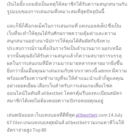
เงินไม่ยั้ง แถมยังเป็นเหตุให้สมาชิกได้รับความสนุกสนานกับ
รูปแบบของการเล่นเกมที่เหมาะสมที่สุดปัจจุบันนี้
และก็นี่ก็คือกลเม็ดในการเล่นเกมที่ แทงบอลสเต็ป ซึ่งเป็น
เว็บที่จะทำให้คุณได้รับศักยภาพความคุ้มค่าและความ
สนุกสนานอย่างนานัปการให้คุณได้สัมผัสกับจังหวะ
ประสบการณ์รวมทั้งเงินรางวัลเป็นจำนวนมาก นอกเหนือ
จากนั้นคุณยังได้รับความสนุกแล้วก็ความสบายการบรรลุ
ผลในการเล่นเกมที่มีความมากมายหลากหลายมากยิ่งขึ้น
ยิ่งกว่านั้นเมื่อคุณมาเล่นเกมกับพวกเราตรงนี้ admin มีความ
พร้อมเพรียงความชำนาญที่จะให้คำแนะนำแล้วก็ดูแลคุณ
อย่างยอดเยี่ยม เลือกเว็บสำหรับการเล่นเกมเสี่ยงโชค
ออนไลน์ในทันที allbestbet โคตรคุ้มรีบลงทะเบียนสมัคร
สมาชิกได้เลยไม่ต้องคอยความปังรอคอยคุณอยู่
เล่นพนันบอล เว็บแทงบอลที่ดีที่สุด
allbestbet
.com 14 July
67 Olen เกมแทงบอลสุดมันส์ allbestbetรวมเกมคาสิโนให้
อัตราจ่ายสูง Top 80