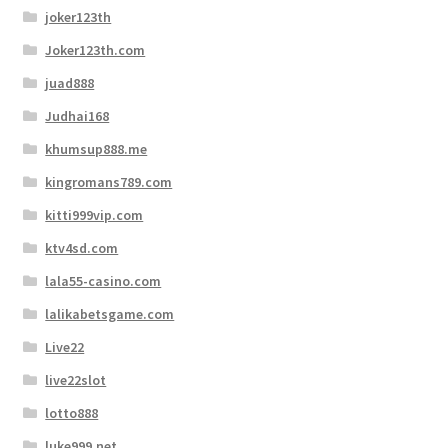
joker123th
Joker123th.com
juad888
Judhai168
khumsup888.me
kingromans789.com
kitti999vip.com
ktv4sd.com
lala55-casino.com
lalikabetsgame.com
Live22
live22slot
lotto888
luke999.net