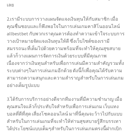
เลย
2.เรามีระบบการวางแผนจัดแจงเงินทุนให้กับสมาชิก เมื่อ
คุณชื่นชอบและก็พึงพอใจในการเล่นเกมคาสิโนออนไลน์
allbestbet กับพวกเราคุณควรต้องทำความเข้าใจระบบการ
วางเป้าหมายจัดแจงเงินทุนให้ดี ซึ่งเว็บไซต์ของเรามี
สมรรถนะที่เต็มไปด้วยความพร้อมที่จะทำให้คุณสุขสบาย
แล้วก็วางแผนการจัดการเงินด้วยระบบที่มีคุณภาพ
เนื่องจากว่าเงินทุนสำหรับเพื่อการเล่นมีความสำคัญรวมทั้ง
ระบบต่างๆในการเล่นเกมอีกด้วย ดังนี้ก็เพื่อคุณได้รับความ
สามารถความสนุกและความสำราญสำหรับในการเล่นเกม
อย่างเต็มรูปแบบ
3.ได้รับการบริการอย่างดีจากทีมงานที่มีความชำนาญ เมื่อ
คุณสนใจแล้วก็ประทับใจสำหรับเพื่อการเล่นเกม เว็บแทง
บอลที่ดีที่สุด เสี่ยงโชคออนไลน์ มาที่นี่คุณจะว้าวไปกับแบบ
สำหรับในการเล่นเกมที่จะทำให้ท่านสุขสบายรู้สึกบรรเทา
ได้ประโยชน์แบบเต็มๆสำหรับในการเล่นเกมตรงนี้ฝากเบิก