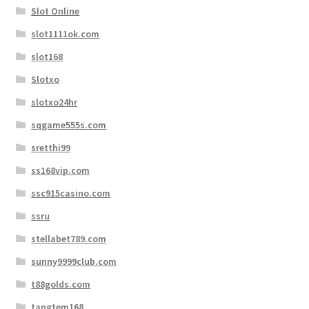
Slot Online
slot1111ok.com
slot168
Slotxo
slotxo24hr
sqgame555s.com
sretthi99
ss168vip.com
ssc915casino.com
ssru
stellabet789.com
sunny9999club.com
t88golds.com
tangtem168