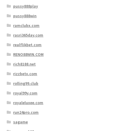
pussy888play
pussy888win
ramclubx.com
rasri365day.com
realflikbet.com
RENO88WIN.COM
rich8188.net
rizzbetx.com
rolling99.club
royal99y.com
royaleluxee.com
run24pro.com
sagame