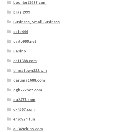
boonlert1688.com
brazil999
Business, Small Business
cafe444
carlo999.net
Casino
cc11388.com
chinatown888.win
daruma1688.com
dgb222hot.com
du2477.com
ek4567.com
enjoy24.fun
eu369clubs.com