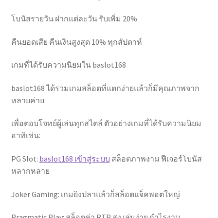
โบนัสรายวัน ฝากแต่ละวัน รับเพิ่ม 20%
คืนยอดเสีย คืนเงินสูงสุด 10% ทุกสัปดาห์
เกมที่ได้รับความนิยมใน baslot168
baslot168 ได้รวมเกมสล็อตที่แตกง่ายแล้วก็มีคุณภาพจาก
หลายค่าย
เพื่อตอบโจทย์ผู้เล่นทุกสไตล์ ตัวอย่างเกมที่ได้รับความนิยม
อาทิเช่น:
PG Slot:
baslot168 เข้าสู่ระบบ
สล็อตภาพงาม ฟีเจอร์โบนัส
หลากหลาย
Joker Gaming: เกมยิงปลาแล้วก็สล็อตแจ็คพอตใหญ่
Pragmatic Play: สล็อตค่า RTP สูง เล่นง่าย กำไรงาม