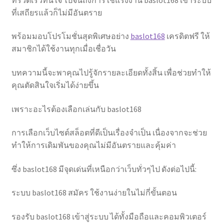
ที่เสถียรแล้วก็ไม่มีอันตราย
พร้อมมอบโปรโมชั่นสุดพิเศษอย่าง
baslot168
เครดิตฟรี ให้
สมาชิกได้ใช้งานทุกเมื่อเชื่อวัน
บทความนี้จะพาคุณไปรู้จักรายละเอียดทั้งสิ้น เพื่อช่วยทำให้
คุณตัดสินใจเริ่มได้ง่ายขึ้น
เพราะอะไรต้องเลือกเล่นกับ baslot168
การเลือกเว็บไซต์สล็อตที่ดีเป็นเรื่องจำเป็น เนื่องจากจะช่วย
ทำให้การเดิมพันของคุณไม่มีอันตรายและคุ้มค่า
ซึ่ง baslot168 มีจุดเด่นที่เหนือกว่าเว็บทั่วๆไป ดังต่อไปนี้:
ระบบ baslot168 สมัคร ใช้งานง่ายในไม่กี่ขั้นตอน
รองรับ baslot168 เข้าสู่ระบบ ได้ทั้งมือถือและคอมพิวเตอร์