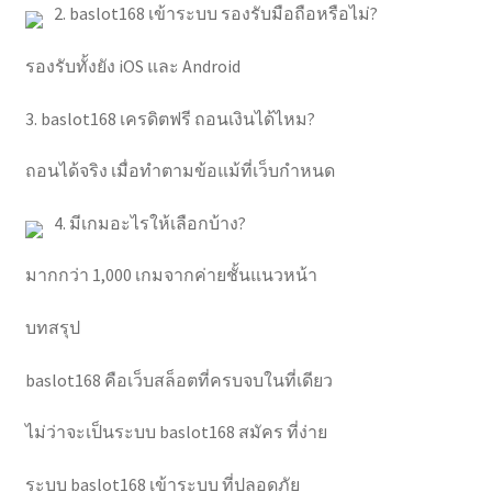
2. baslot168 เข้าระบบ รองรับมือถือหรือไม่?
รองรับทั้งยัง iOS และ Android
3. baslot168 เครดิตฟรี ถอนเงินได้ไหม?
ถอนได้จริง เมื่อทำตามข้อแม้ที่เว็บกำหนด
4. มีเกมอะไรให้เลือกบ้าง?
มากกว่า 1,000 เกมจากค่ายชั้นแนวหน้า
บทสรุป
baslot168 คือเว็บสล็อตที่ครบจบในที่เดียว
ไม่ว่าจะเป็นระบบ baslot168 สมัคร ที่ง่าย
ระบบ baslot168 เข้าระบบ ที่ปลอดภัย