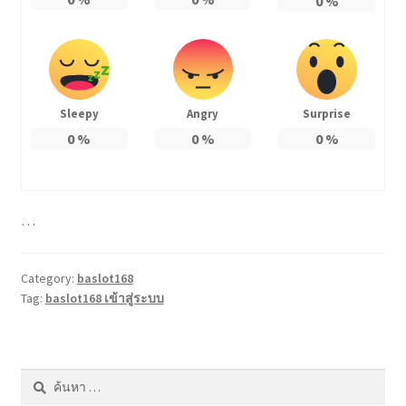
0
%
Sleepy
Angry
Surprise
0
%
0
%
0
%
…
Category:
baslot168
Tag:
baslot168 เข้าสู่ระบบ
ค้นหา
สำหรับ: