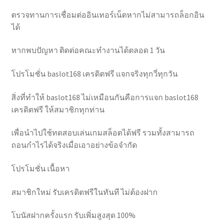
ตรวจทานการเชื่อมต่ออินเทอร์เน็ตหากไม่สามารถล็อกอิน
ได้
หากพบปัญหา ติดต่อคณะทำงานได้ตลอด 1 วัน
โปรโมชั่น baslot168 เครดิตฟรี แจกจริงทุกวี่ทุกวัน
สิ่งที่ทำให้ baslot168 ไม่เหมือนกันคือการแจก baslot168
เครดิตฟรี ให้สมาชิกทุกท่าน
เพื่อนำไปใช้ทดสอบเล่นเกมสล็อตได้ฟรี รวมทั้งสามารถ
ถอนกำไรได้จริงเมื่อเอาอย่างข้อจำกัด
โปรโมชั่น เนื้อหา
สมาชิกใหม่ รับเครดิตฟรีในทันที ไม่ต้องฝาก
โบนัสฝากครั้งแรก รับเพิ่มสูงสุด 100%