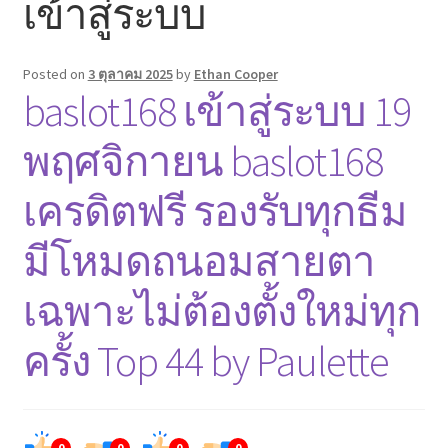
เข้าสู่ระบบ
Posted on
3 ตุลาคม 2025
by
Ethan Cooper
baslot168 เข้าสู่ระบบ 19
พฤศจิกายน baslot168
เครดิตฟรี รองรับทุกธีม
มีโหมดถนอมสายตา
เฉพาะไม่ต้องตั้งใหม่ทุก
ครั้ง Top 44 by Paulette
0
0
0
0