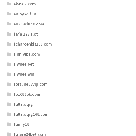
ek4567.com
enjoy24.fun
eu369clubs.com
fafa 123 slot
fcharoenkit168.com
finnivips.com
fiwdee.bet
fiwdee.win
fortune99vip.com
fox689ok.com
fullslotpg
fullslotpg168.com
funny18
future24bet.com