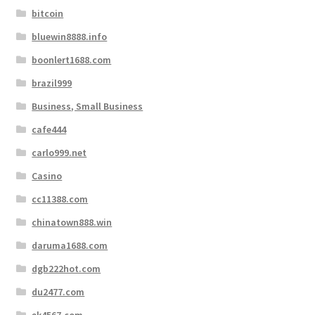
bitcoin
bluewin8888.info
boonlert1688.com
brazil999
Business, Small Business
cafe444
carlo999.net
Casino
cc11388.com
chinatown888.win
daruma1688.com
dgb222hot.com
du2477.com
ek4567.com