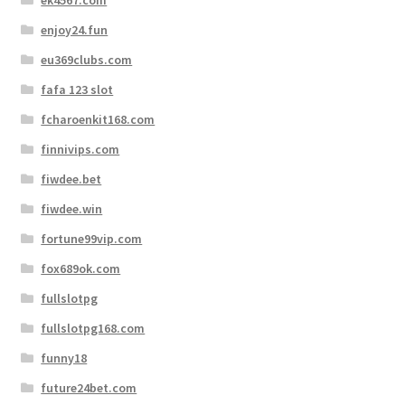
enjoy24.fun
eu369clubs.com
fafa 123 slot
fcharoenkit168.com
finnivips.com
fiwdee.bet
fiwdee.win
fortune99vip.com
fox689ok.com
fullslotpg
fullslotpg168.com
funny18
future24bet.com