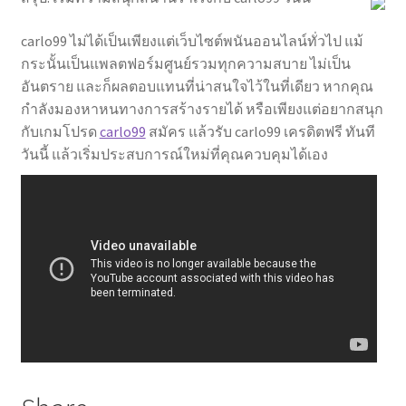
carlo99 ไม่ได้เป็นเพียงแต่เว็บไซต์พนันออนไลน์ทั่วไป แม้
กระนั้นเป็นแพลตฟอร์มศูนย์รวมทุกความสบาย ไม่เป็น
อันตราย และก็ผลตอบแทนที่น่าสนใจไว้ในที่เดียว หากคุณ
กำลังมองหาหนทางการสร้างรายได้ หรือเพียงแต่อยากสนุก
กับเกมโปรด
carlo99
สมัคร แล้วรับ carlo99 เครดิตฟรี ทันที
วันนี้ แล้วเริ่มประสบการณ์ใหม่ที่คุณควบคุมได้เอง