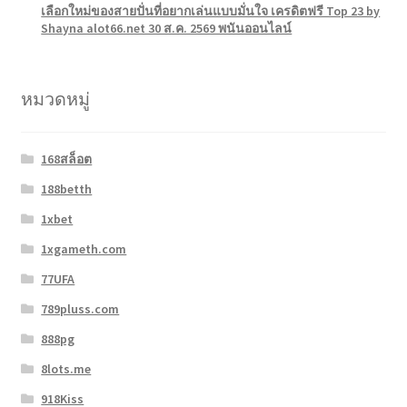
เลือกใหม่ของสายปั่นที่อยากเล่นแบบมั่นใจ เครดิตฟรี Top 23 by
Shayna alot66.net 30 ส.ค. 2569 พนันออนไลน์
หมวดหมู่
168สล็อต
188betth
1xbet
1xgameth.com
77UFA
789pluss.com
888pg
8lots.me
918Kiss