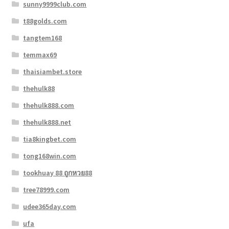
sunny9999club.com
t88golds.com
tangtem168
temmax69
thaisiambet.store
thehulk88
thehulk888.com
thehulk888.net
tia8kingbet.com
tong168win.com
tookhuay 88 ถูกหวย88
tree78999.com
udee365day.com
ufa