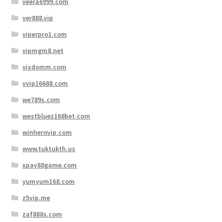
veera6999.com
ver888.vip
viperpro1.com
vipmgm8.net
visdomm.com
vvip16688.com
we789s.com
westbluez168bet.com
winherovip.com
www.tuktukth.us
xpay88game.com
yumyum168.com
z5vip.me
zaf888s.com