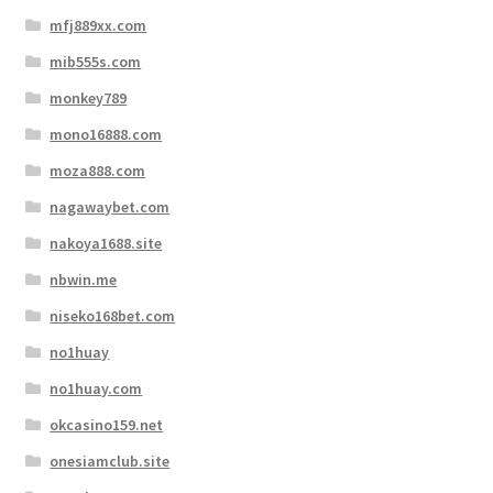
mfj889xx.com
mib555s.com
monkey789
mono16888.com
moza888.com
nagawaybet.com
nakoya1688.site
nbwin.me
niseko168bet.com
no1huay
no1huay.com
okcasino159.net
onesiamclub.site