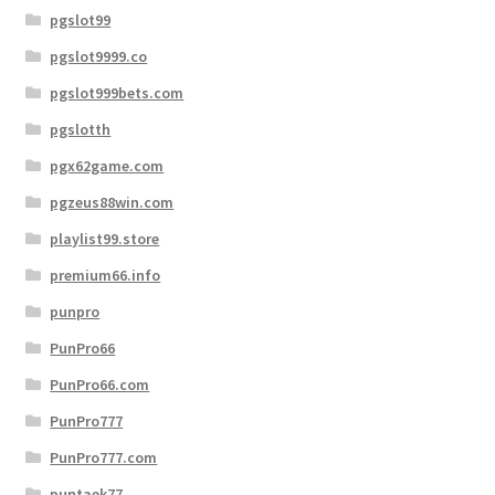
pgslot99
pgslot9999.co
pgslot999bets.com
pgslotth
pgx62game.com
pgzeus88win.com
playlist99.store
premium66.info
punpro
PunPro66
PunPro66.com
PunPro777
PunPro777.com
puntaek77