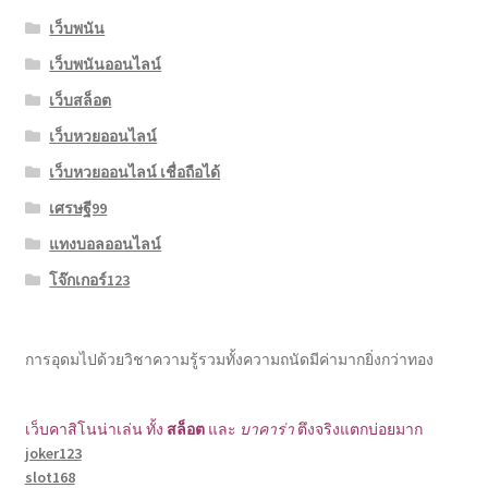
เว็บพนัน
เว็บพนันออนไลน์
เว็บสล็อต
เว็บหวยออนไลน์
เว็บหวยออนไลน์ เชื่อถือได้
เศรษฐี99
แทงบอลออนไลน์
โจ๊กเกอร์123
การอุดมไปด้วยวิชาความรู้รวมทั้งความถนัดมีค่ามากยิ่งกว่าทอง
เว็บคาสิโนน่าเล่น ทั้ง
สล็อต
และ
บาคาร่า
ตึงจริงแตกบ่อยมาก
joker123
slot168