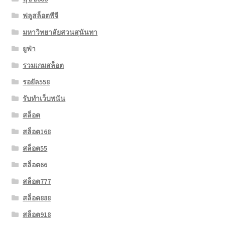
ฟลูสล็อตพีจี
มหาวิทยาลัยสวนสุนันทา
ยูฟ่า
รวมเกมสล็อต
รอยัล558
รับทำเว็บพนัน
สล็อต
สล็อต168
สล็อต55
สล็อต66
สล็อต777
สล็อต888
สล็อต918