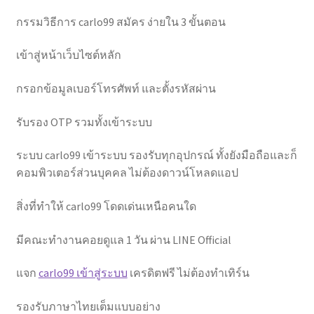
กรรมวิธีการ carlo99 สมัคร ง่ายใน 3 ขั้นตอน
เข้าสู่หน้าเว็บไซต์หลัก
กรอกข้อมูลเบอร์โทรศัพท์ และตั้งรหัสผ่าน
รับรอง OTP รวมทั้งเข้าระบบ
ระบบ carlo99 เข้าระบบ รองรับทุกอุปกรณ์ ทั้งยังมือถือและก็
คอมพิวเตอร์ส่วนบุคคล ไม่ต้องดาวน์โหลดแอป
สิ่งที่ทำให้ carlo99 โดดเด่นเหนือคนใด
มีคณะทำงานคอยดูแล 1 วัน ผ่าน LINE Official
แจก
carlo99 เข้าสู่ระบบ
เครดิตฟรี ไม่ต้องทำเทิร์น
รองรับภาษาไทยเต็มแบบอย่าง