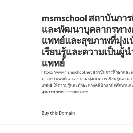
msmschool สถาบันการ
Skip
Skip
to
to
และพัฒนาบุคลากรทาง
navigation
content
แพทย์และสุขภาพที่มุ่งเ
เรียนรู้และความเป็นผู้
แพทย์
https://www.msmschool.net สถาบันการศึกษาและ
ทางการแพทย์และสุขภาพ มุ่งเน้นการเรียนรู้และควา
แพทย์ ให้ความรู้และทักษะทางคลินิกแก่นักศึกษาและ
สุขภาพ msm campus care
Buy this Domain