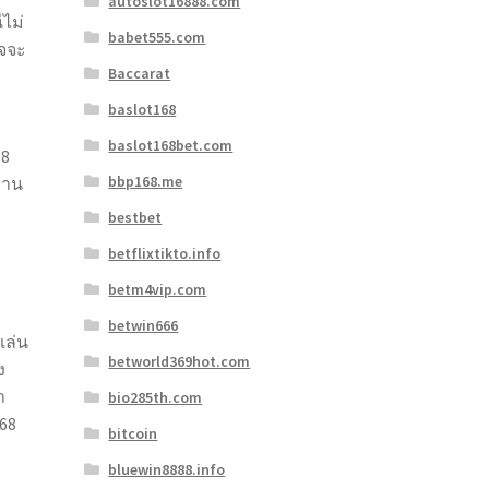
autoslot16888.com
ีไม่
babet555.com
จจะ
Baccarat
baslot168
baslot168bet.com
68
bbp168.me
ฐาน
bestbet
betflixtikto.info
betm4vip.com
betwin666
เล่น
betworld369hot.com
ง
า
bio285th.com
168
bitcoin
bluewin8888.info