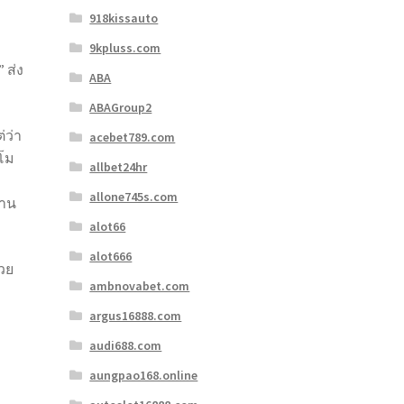
918kissauto
9kpluss.com
 ส่ง
ABA
ABAGroup2
่ว่า
acebet789.com
รโม
allbet24hr
allone745s.com
นาน
alot66
alot666
่วย
ambnovabet.com
argus16888.com
audi688.com
aungpao168.online