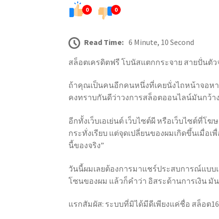
0
0
Read Time:
6 Minute, 10 Second
สล็อตเครดิตฟรี โบนัสแตกกระจาย สายปั่นตัว
ถ้าคุณเป็นคนอีกคนหนึ่งที่เคยนั่งไถหน้าจอ
คงทราบกันดีว่าวงการสล็อตออนไลน์มันกว้
อีกทั้งเว็บเอเย่นต์ เว็บไซต์ผี หรือเว็บไซต์
กระทั่งเรียบ แต่จุดเปลี่ยนของผมเกิดขึ้นเมื่อเ
นี้ของจริง”
วันนี้ผมเลยต้องการมาแชร์ประสบการณ์แบบเจา
โซนของผม แล้วก็คำว่า อิสระด้านการเงิน มันอย
แรกสัมผัส: ระบบที่มิได้มีดีเพียงแค่ชื่อ สล็อต1