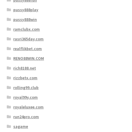
pussy888fun
pussy888play
pussy888win
ramclubx.com
rasri365day.com
realflikbet.com
RENO88WIN.COM
rich8188.net
rizzbetx.com
rolling99.club
royal99y.com
royaleluxee.com
run24pro.com
sagame