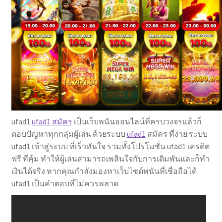
ufad1
ufad1 สมัคร
เป็นเว็บพนันออนไลน์ที่ครบวงจรแล้วก็
ตอบปัญหาทุกกลุ่มผู้เล่น ด้วยระบบ
ufad1
สมัคร ที่ง่าย ระบบ
ufad1 เข้าสู่ระบบ ที่เร็วทันใจ รวมทั้งโปรโมชั่น ufad1 เครดิต
ฟรี ที่คุ้ม ทำให้ผู้เล่นสามารถเพลินใจกับการเดิมพันและก็ทำ
เงินได้จริง หากคุณกำลังมองหาเว็บไซต์พนันที่เชื่อถือได้
ufad1 เป็นคำตอบที่ไม่ควรพลาด