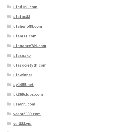
ufad168.com
ufafox88
ufaheno88.com
ufam11.com
ufanance789.com
ufasnake
ufasocietyth.com
ufawinner
ug1955.net
uk369clubs.com
usa899.com
veera6999.com
ver888.vip