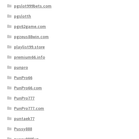
pgslot999bets.com
pgslotth
pgx62game.com
pgzeus88win.com
playlist99.store
premium66.info
punpro
PunPro66
PunPro66.com
PunPro777
PunPro777.com
puntaek77
Pussy888