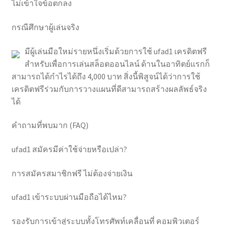
ไม่เข้าใจข้อตกลง
กรณีศึกษาผู้เล่นจริง
มีผู้เล่นมือใหม่รายหนึ่งเริ่มด้วยการใช้ ufad1 เครดิตฟรี
สำหรับเพื่อการเล่นสล็อตออนไลน์ ด้านในอาทิตย์แรกก็
สามารถได้กำไรได้ถึง 4,000 บาท สิ่งนี้พิสูจน์ได้ว่าการใช้
เครดิตฟรีร่วมกับการวางแผนที่ดีสามารถสร้างผลลัพธ์จริง
ได้
คำถามที่พบมาก (FAQ)
ufad1 สมัครมีค่าใช้จ่ายหรือเปล่า?
การสมัครสมาชิกฟรี ไม่ต้องจ่ายเงิน
ufad1 เข้าระบบผ่านมือถือได้ไหม?
รองรับการเข้าสู่ระบบทั้งโทรศัพท์เคลื่อนที่ คอมพิวเตอร์