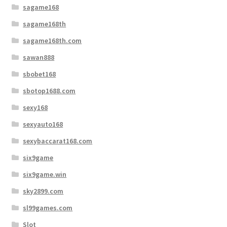
sagame168
sagame168th
sagame168th.com
sawan888
sbobet168
sbotop1688.com
sexy168
sexyauto168
sexybaccarat168.com
six9game
six9game.win
sky2899.com
sl99games.com
Slot