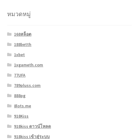
หมวดหมู่
168สล็อต
188betth
1xbet
1xgameth.com
77UFA
789pluss.com
888pg
8lots.me
918Kiss
918kiss ดาวน์โหลด
918kiss เข้าสู่ระบบ