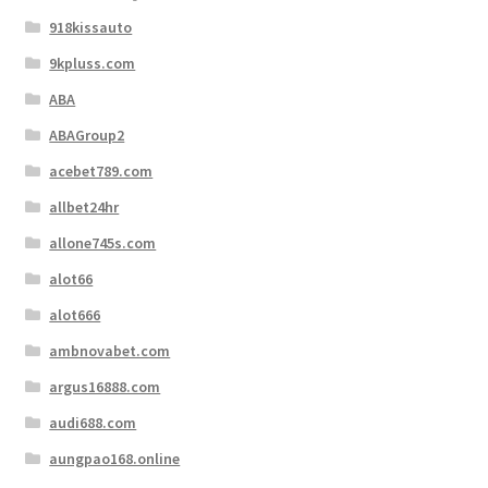
918kissauto
9kpluss.com
ABA
ABAGroup2
acebet789.com
allbet24hr
allone745s.com
alot66
alot666
ambnovabet.com
argus16888.com
audi688.com
aungpao168.online