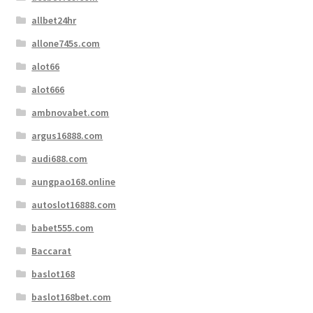
allbet24hr
allone745s.com
alot66
alot666
ambnovabet.com
argus16888.com
audi688.com
aungpao168.online
autoslot16888.com
babet555.com
Baccarat
baslot168
baslot168bet.com