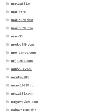
macau888.win
mario678
mario678.club
mario678.info
mars95
medee989.com
mexicanoo.com
mfj889xx.com
mib555s.com
monkey789
mono16888.com
moza888.com
nagawaybet.com
nakoya1688.site