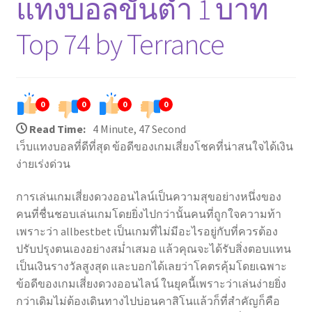
แทงบอลขั้นต่ำ 1 บาท
Top 74 by Terrance
0
0
0
0
Read Time:
4 Minute, 47 Second
เว็บแทงบอลที่ดีที่สุด ข้อดีของเกมเสี่ยงโชคที่น่าสนใจได้เงิน
ง่ายเร่งด่วน
การเล่นเกมเสี่ยงดวงออนไลน์เป็นความสุขอย่างหนึ่งของ
คนที่ชื่นชอบเล่นเกมโดยยิ่งไปกว่านั้นคนที่ถูกใจความท้า
เพราะว่า allbestbet เป็นเกมที่ไม่มีอะไรอยู่กับที่ควรต้อง
ปรับปรุงตนเองอย่างสม่ำเสมอ แล้วคุณจะได้รับสิ่งตอบแทน
เป็นเงินรางวัลสูงสุด และบอกได้เลยว่าโคตรคุ้มโดยเฉพาะ
ข้อดีของเกมเสี่ยงดวงออนไลน์ ในยุคนี้เพราะว่าเล่นง่ายยิ่ง
กว่าเดิมไม่ต้องเดินทางไปบ่อนคาสิโนแล้วก็ที่สำคัญก็คือ