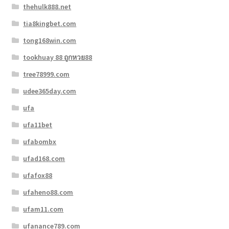
thehulk888.net
tia8kingbet.com
tong168win.com
tookhuay 88 ถูกหวย88
tree78999.com
udee365day.com
ufa
ufa11bet
ufabombx
ufad168.com
ufafox88
ufaheno88.com
ufam11.com
ufanance789.com