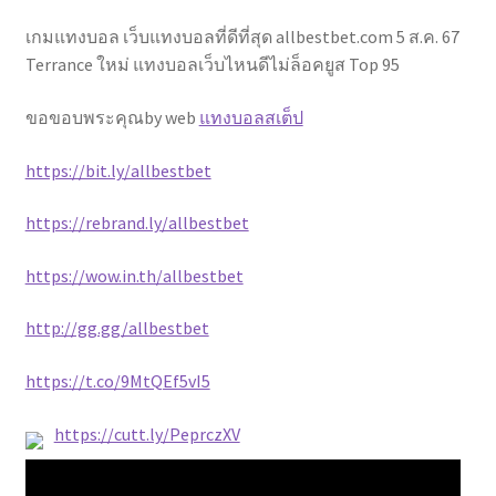
เกมแทงบอล เว็บแทงบอลที่ดีที่สุด allbestbet.com 5 ส.ค. 67
Terrance ใหม่ แทงบอลเว็บไหนดีไม่ล็อคยูส Top 95
ขอขอบพระคุณby web
แทงบอลสเต็ป
https://bit.ly/allbestbet
https://rebrand.ly/allbestbet
https://wow.in.th/allbestbet
http://gg.gg/allbestbet
https://t.co/9MtQEf5vI5
https://cutt.ly/PeprczXV