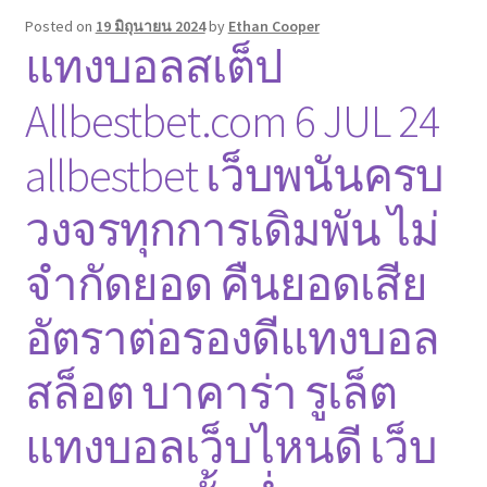
Posted on
19 มิถุนายน 2024
by
Ethan Cooper
แทงบอลสเต็ป
Allbestbet.com 6 JUL 24
allbestbet เว็บพนันครบ
วงจรทุกการเดิมพัน ไม่
จำกัดยอด คืนยอดเสีย
อัตราต่อรองดีแทงบอล
สล็อต บาคาร่า รูเล็ต
แทงบอลเว็บไหนดี เว็บ