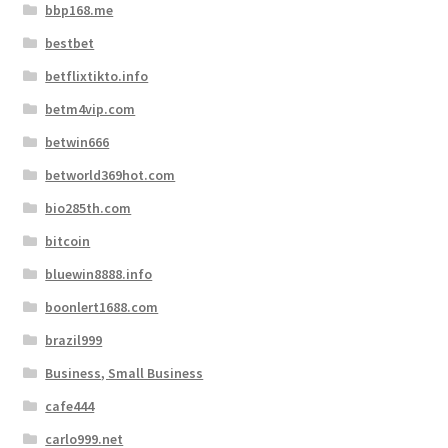
bbp168.me
bestbet
betflixtikto.info
betm4vip.com
betwin666
betworld369hot.com
bio285th.com
bitcoin
bluewin8888.info
boonlert1688.com
brazil999
Business, Small Business
cafe444
carlo999.net