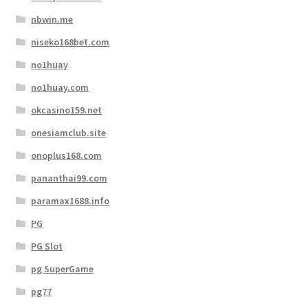
nbwin.me
niseko168bet.com
no1huay
no1huay.com
okcasino159.net
onesiamclub.site
onoplus168.com
pananthai99.com
paramax1688.info
PG
PG Slot
pg SuperGame
pg77