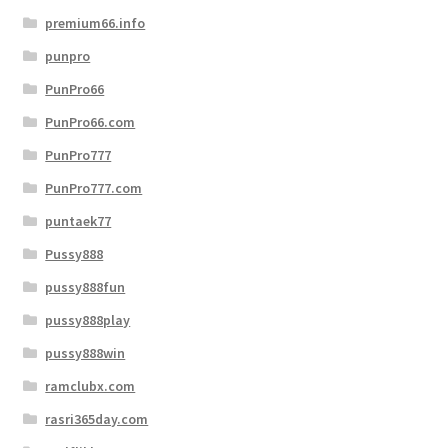
premium66.info
punpro
PunPro66
PunPro66.com
PunPro777
PunPro777.com
puntaek77
Pussy888
pussy888fun
pussy888play
pussy888win
ramclubx.com
rasri365day.com