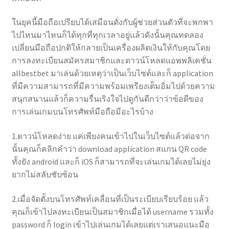
ในยุคนี้มือถือเปรียบได้เสมือนดั่งกับผู้ช่วยส่วนตัวที่จะพกพา
ไปไหนมาไหนก็ได้ทุกที่ทุกเวลาอยู่แล้วดังนั้นคุณทดลอง
เปลี่ยนมือถือปกติให้กลายเป็นเครื่องผลิตเงินให้กับคุณโดย
การลงทะเบียนสมัครสมาชิกและดาวน์โหลดแอพพลิเคชั่น
allbestbet มาเล่นด้วยเหตุว่าเป็นเว็บไซต์และก็ application
ที่มีความสามารถที่มีความพร้อมเพรียงเต็มอิ่มไปด้วยความ
สนุกสนานแล้วก็ความรื่นเริงใจไปดูกันดีกว่าว่าข้อดีของ
การเล่นเกมบนโทรศัพท์มือถือมีอะไรบ้าง
1.ดาวน์โหลดง่าย แค่เพียงคนเข้าไปในเว็บไซต์แล้วต่อจาก
นั้นคุณก็คลิกคำว่า download application สแกน QR code
ทั้งยัง android และก็ iOS ก็สามารถที่จะเล่นเกมได้เลยไม่ยุ่ง
ยากไม่สลับซับซ้อน
2.เมื่อจัดตั้งบนโทรศัพท์เคลื่อนที่เป็นระเบียบเรียบร้อย แล้ว
คุณก็เข้าไปลงทะเบียนเป็นสมาชิกเมื่อได้ username รวมทั้ง
password ก็ login เข้าไปเล่นเกมได้เลยแต่เราเสนอแนะมือ