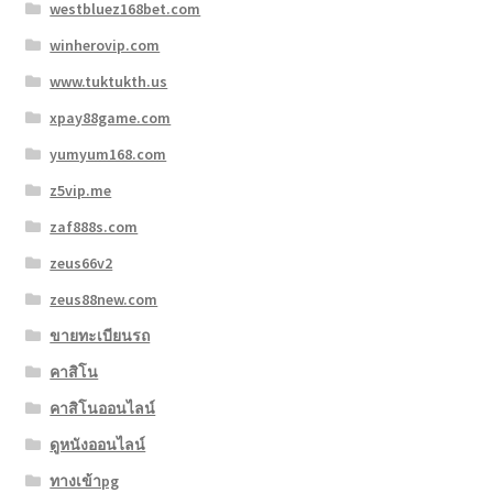
westbluez168bet.com
winherovip.com
www.tuktukth.us
xpay88game.com
yumyum168.com
z5vip.me
zaf888s.com
zeus66v2
zeus88new.com
ขายทะเบียนรถ
คาสิโน
คาสิโนออนไลน์
ดูหนังออนไลน์
ทางเข้าpg