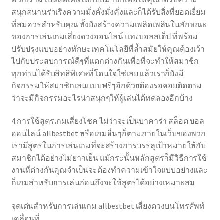
สนุกสนานร่าเริงความมั่งคั่งมั่งคั่งและก็ได้รับสิ่งที่ยอดเยี่ยม
ที่สมควรสำหรับคุณ ทั้งยังสร้างความเพลิดเพลินในลักษณะ
ของการเล่นเกมเสี่ยงดวงออนไลน์ แทงบอลสเต็ป ที่พร้อม
ปรับปรุงแบบอย่างทักษะเทคโนโลยีที่ล้ำสมัยให้คุณต้องเว้า
ไปกับประสบการณ์ดีๆที่แตกต่างกันเพื่อที่จะทำให้สมาชิก
ทุกท่านได้รับสิทธิพิเศษที่โดนใจใช่เลย แล้วเราก็ยังมี
กิจกรรมให้สมาชิกเล่นแบบฟรีๆอีกด้วยต้องรอคอยติดตาม
ว่าจะมีกิจกรรมอะไรน่าสนุกๆให้ผู้เล่นได้ทดลองอีกบ้าง
4.การใช้สูตรเกมเสี่ยงโชค ไม่ว่าจะเป็นบาคาร่า สล็อต บอล
ออนไลน์ allbestbet หรือเกมอื่นๆก็ตามภายในเว็บของพวก
เรามีสูตรในการเล่นเกมที่จะสร้างการบรรลุเป้าหมายให้กับ
สมาชิกได้อย่างไม่ยากเย็น แม้กระนั้นหลักสูตรก็มีวิธีการใช้
งานที่ต่างกันคุณจำเป็นจะต้องทำความเข้าใจแบบอย่างและ
ก็เกมสำหรับการเล่นก่อนถึงจะใช้สูตรได้อย่างเหมาะสม
จุดเด่นสำหรับการเล่นเกม allbestbet เสี่ยงดวงบนโทรศัพท์
เคลื่อนที่