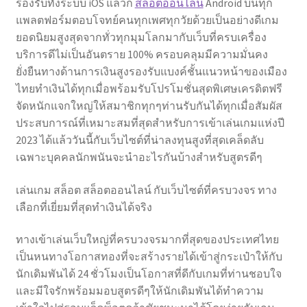
รองรับทั้งระบบ iOS แล้วก็
สล็อตออนไลน์
Android บนทุก
แพลตฟอร์มตอบโจทย์คนทุกเพศทุกวัยด้วยเป็นอย่างดีเกม
ยอดนิยมสูงสุดจากทั่วทุกมุมโลกมากับเว็บที่ครบเครื่อง
บริการดีไม่เป็นอันตราย 100% ครอบคลุมมีความมั่นคง
ยั่งยืนทางด้านการเงินสูงรองรับแบงค์ชั้นแนวหน้าของเมือง
ไทยทำเงินได้ทุกเมื่อพร้อมรับโปรโมชั่นสุดพิเศษเครดิตฟรี
จัดหนักแจกใหญ่ให้สมาชิกทุกๆท่านรับกันได้ทุกเมื่อสัมผัส
ประสบการณ์ที่เหมาะสมที่สุดสำหรับการเข้าเล่นเกมแห่งปี
2023 ได้แล้ววันนี้กับเว็บไซต์ที่น่าลงทุนสูงที่สุดเคล็ดลับ
เฉพาะบุคคลนักพนันจะนำอะไรกันบ้างสำหรับสูตรดีๆ
เล่นเกม สล็อต สล็อตออนไลน์ กับเว็บไซต์ที่ครบวงจร ทาง
เลือกที่เยี่ยมที่สุดทำเงินได้จริง
ทางเข้าเล่นเว็บใหญ่ที่ครบวงจรมากที่สุดของประเทศไทย
เป็นหนทางโอกาสทองที่จะสร้างรายได้เข้าสู่กระเป๋าให้กับ
นักเดิมพันได้ 24 ชั่วโมงเป็นโอกาสที่ดีกับเกมที่ท่านชอบใจ
และมีใจรักพร้อมมอบสูตรดีๆให้นักเดิมพันได้ทำความ