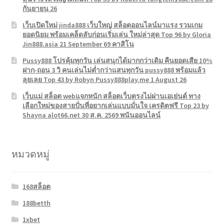
กันยายน 26
เว็บเปิดใหม่ jinda888 เว็บใหญ่ สล็อตออนไลน์มาแรง รวมเกม
ยอดนิยม พร้อมเคล็ดลับก่อนเริ่มเล่น ใหม่ล่าสุด Top 96 by Gloria
Jin888.asia 21 September 69 คาสิโน
Pussy888 โปรคุ้มทุกวัน เล่นสนุกได้มากกว่าเดิม คืนยอดเสีย 10%
ฝาก-ถอน 3 วิ คนเล่นไม่ต่ำกว่าแสนทุกวัน pussy888 พร้อมแล้ว
ลุยเลย Top 43 by Robyn Pussy888play.me 1 August 26
เว็บแม่ สล็อต webแจกหนัก สล็อตเว็บตรงไม่ผ่านเอเย่นต์ ทาง
เลือกใหม่ของสายปั่นที่อยากเล่นแบบมั่นใจ เครดิตฟรี Top 23 by
Shayna alot66.net 30 ส.ค. 2569 พนันออนไลน์
หมวดหมู่
168สล็อต
188betth
1xbet