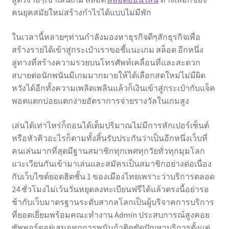
คนยุคสมัยใหม่สร้างกำไรได้แบบไม่มีพัก
ในเวลานี้หลายๆท่านกำลังมองหาธุรกิจดีๆสักธุรกิจเพื่อ
สร้างรายได้เข้าสู่กระเป๋าเราขอชี้แนะเกม สล็อต อีกหนึ่ง
ลู่ทางที่สร้างความรวยบนโทรศัพท์เคลื่อนที่และสะดวก
สบายต่อนักพนันมีเกมมากมายให้ได้เลือกสดใหม่ไม่มีผิด
หวังได้อีกทั้งความเพลิดเพลินแล้วก็เงินเข้าสู่กระเป๋ากับแจ็ค
พอตแตกบ่อยแตกง่ายอัตราการจ่ายรางวัลในเกมสูง
เล่นได้เท่าไหร่ก็ถอนได้เต็มปริมาณไม่มีการหักเปอร์เซ็นต์
หรือหัวคิวอะไรก็ตามทั้งสิ้นรับประกันว่าเป็นอีกหนึ่งเว็บที่
คนเล่นมากที่สุดมีฐานสมาชิกทุกเพศทุกวัยทั่วทุกมุมโลก
แวะเวียนกันเข้ามาเล่นและสมัครเป็นสมาชิกอย่างต่อเนื่อง
กับเว็บไซต์ยอดฮิตชั้น 1 ของเมืองไทยเพราะว่าบริการตลอด
24 ชั่วโมงไม่เว้นวันหยุดลงทะเบียนฟรีได้แล้วตรงนี้อย่ารอ
ช้ากับเว็บมาตรฐานระดับสากลโลกเป็นผู้บริจาคการบริการ
ที่ยอดเยี่ยมพร้อมคณะทำงาน Admin ประสบการณ์สูงคอย
ซัพพอร์ตอยู่เสมอทุกการพนันถ้าติดขัดปัญหาบริการตั้งแต่