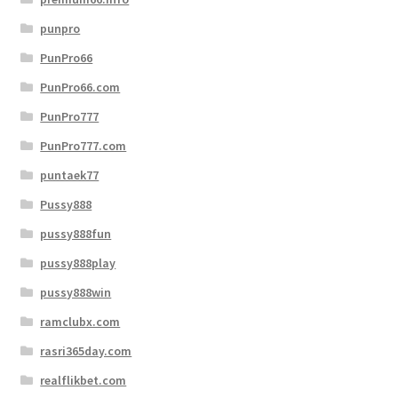
punpro
PunPro66
PunPro66.com
PunPro777
PunPro777.com
puntaek77
Pussy888
pussy888fun
pussy888play
pussy888win
ramclubx.com
rasri365day.com
realflikbet.com