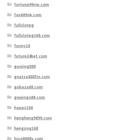
fortune99vip.com
fox689ok.com
fullslotpg
fullslotpg168.com
funny18
future24bet.com
gaojing888
goatza888fin.com
gobaza88.com
gowingo88.com
happy168
hengheng9899.com
hengjing168
hiso8888s.com