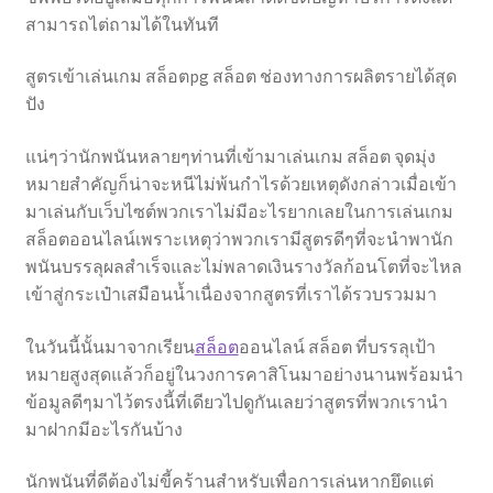
สามารถไต่ถามได้ในทันที
สูตรเข้าเล่นเกม สล็อตpg สล็อต ช่องทางการผลิตรายได้สุด
ปัง
แน่ๆว่านักพนันหลายๆท่านที่เข้ามาเล่นเกม สล็อต จุดมุ่ง
หมายสำคัญก็น่าจะหนีไม่พ้นกำไรด้วยเหตุดังกล่าวเมื่อเข้า
มาเล่นกับเว็บไซต์พวกเราไม่มีอะไรยากเลยในการเล่นเกม
สล็อตออนไลน์เพราะเหตุว่าพวกเรามีสูตรดีๆที่จะนำพานัก
พนันบรรลุผลสำเร็จและไม่พลาดเงินรางวัลก้อนโตที่จะไหล
เข้าสู่กระเป๋าเสมือนน้ำเนื่องจากสูตรที่เราได้รวบรวมมา
ในวันนี้นั้นมาจากเรียน
สล็อต
ออนไลน์ สล็อต ที่บรรลุเป้า
หมายสูงสุดแล้วก็อยู่ในวงการคาสิโนมาอย่างนานพร้อมนำ
ข้อมูลดีๆมาไว้ตรงนี้ที่เดียวไปดูกันเลยว่าสูตรที่พวกเรานำ
มาฝากมีอะไรกันบ้าง
นักพนันที่ดีต้องไม่ขี้คร้านสำหรับเพื่อการเล่นหากยึดแต่