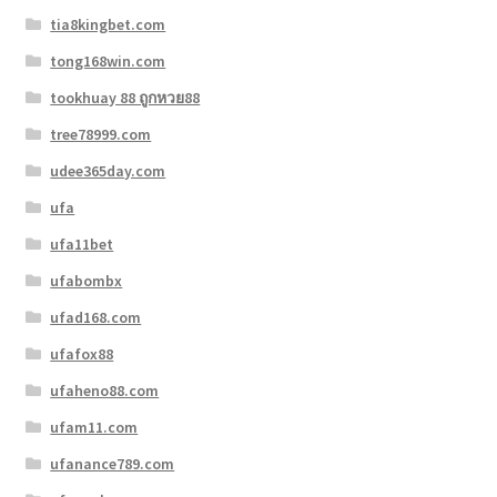
tia8kingbet.com
tong168win.com
tookhuay 88 ถูกหวย88
tree78999.com
udee365day.com
ufa
ufa11bet
ufabombx
ufad168.com
ufafox88
ufaheno88.com
ufam11.com
ufanance789.com