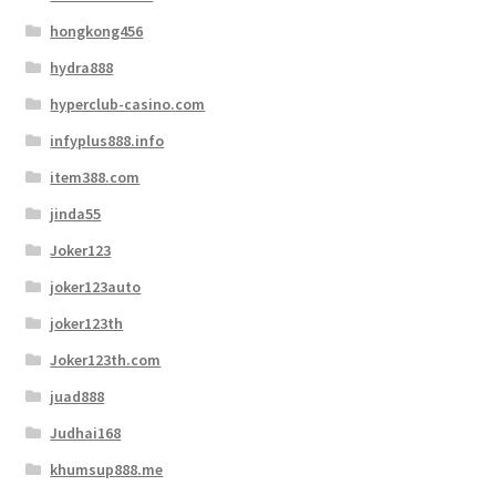
hongkong456
hydra888
hyperclub-casino.com
infyplus888.info
item388.com
jinda55
Joker123
joker123auto
joker123th
Joker123th.com
juad888
Judhai168
khumsup888.me