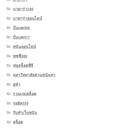
บาคาร่า168
บาคาร่าออนไลน์
ปั่นแตก66
ปั่นแตก77
พนันออนไลน์
พุซซี่888
ฟลูสล็อตพีจี
มหาวิทยาลัยสวนสุนันทา
ยูฟ่า
รวมเกมสล็อต
รอยัล558
รับทำเว็บพนัน
สล็อต