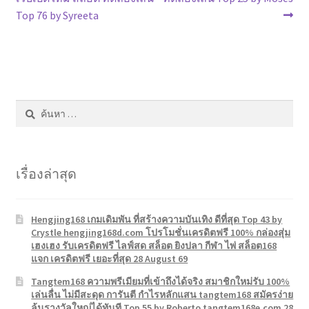
Top 76 by Syreeta
ค้นหา
สำหรับ:
เรื่องล่าสุด
Hengjing168 เกมเดิมพัน ที่สร้างความบันเทิง ดีที่สุด Top 43 by
Crystle hengjing168d.com โปรโมชั่นเครดิตฟรี 100% กล่องสุ่ม
เฮงเฮง รับเครดิตฟรี ไลฟ์สด สล็อต ยิงปลา กีฬา ไพ่ สล็อต168
แจก เครดิตฟรี เยอะที่สุด 28 August 69
Tangtem168 ความพรีเมียมที่เข้าถึงได้จริง สมาชิกใหม่รับ 100%
เล่นลื่น ไม่มีสะดุด การันตี กำไรหลักแสน tangtem168 สมัครง่าย
ลุ้นรางวัลใหญ่ได้ทันที Top 55 by Roberto tangtem168e.com 28