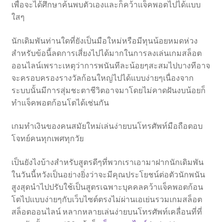
เพื่อจะได้ศึกษาค้นพบตัวเองและก็คว้าแจ็คพอตไปได้แบบ
ใสๆ
นักเดิมพันท่านใดที่ยังเป็นมือใหม่หรือมีทุนน้อยหมดห่วง
สำหรับข้อนี้ลดการเสี่ยงไปได้มากในการลงเล่นเกมสล็อต
ออนไลน์เพราะเหตุว่าการพนันทีละน้อยๆสะสมไปบางทีอาจ
จะครอบครองรางวัลก้อนใหญ่ไปได้แบบง่ายๆเนื่องจาก
ระบบนั้นมีการสุ่มชะตาชีวิตอาจมาโดยไม่คาดฝันงบน้อยก็
ทำแจ็คพอตก้อนโตได้เช่นกัน
เกมทำเงินของคนสมัยใหม่เล่นง่ายบนโทรศัพท์มือถือตอบ
โจทย์คนทุกเพศทุกวัย
เป็นยังไงบ้างสำหรับสูตรดีๆที่พวกเราเอามาฝากนักเดิมพัน
ในวันนี้หวังเป็นอย่างยิ่งว่าจะมีคุณประโยชน์ต่อตัวนักพนัน
สูงสุดนำไปปรับใช้เป็นสูตรเฉพาะบุคคลคว้าแจ็คพอตก้อน
โตไปแบบง่ายๆกับเว็บไซต์ตรงไม่ผ่านเอเย่นรวมเกมสล็อต
สล็อตออนไลน์ หลากหลายเล่นง่ายบนโทรศัพท์เคลื่อนที่ที่