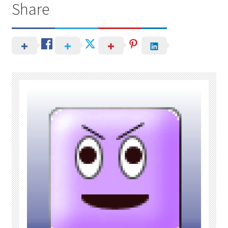
Share