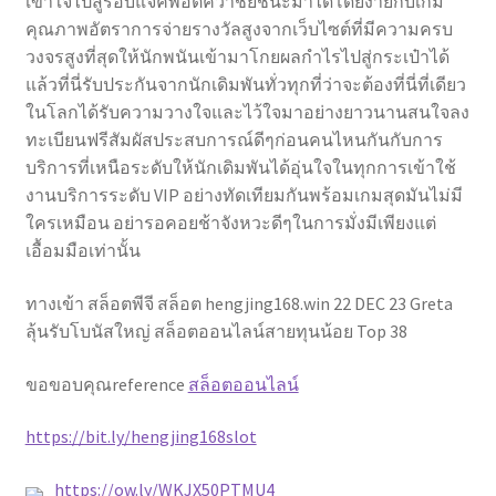
เข้าใจไปสู่รอบแจ็คพ็อตคว้าชัยชนะมาได้โดยง่ายกับเกม
คุณภาพอัตราการจ่ายรางวัลสูงจากเว็บไซต์ที่มีความครบ
วงจรสูงที่สุดให้นักพนันเข้ามาโกยผลกำไรไปสู่กระเป๋าได้
แล้วที่นี่รับประกันจากนักเดิมพันทั่วทุกที่ว่าจะต้องที่นี่ที่เดียว
ในโลกได้รับความวางใจและไว้ใจมาอย่างยาวนานสนใจลง
ทะเบียนฟรีสัมผัสประสบการณ์ดีๆก่อนคนไหนกันกับการ
บริการที่เหนือระดับให้นักเดิมพันได้อุ่นใจในทุกการเข้าใช้
งานบริการระดับ VIP อย่างทัดเทียมกันพร้อมเกมสุดมันไม่มี
ใครเหมือน อย่ารอคอยช้าจังหวะดีๆในการมั่งมีเพียงแต่
เอื้อมมือเท่านั้น
ทางเข้า สล็อตพีจี สล็อต hengjing168.win 22 DEC 23 Greta
ลุ้นรับโบนัสใหญ่ สล็อตออนไลน์สายทุนน้อย Top 38
ขอขอบคุณreference
สล็อตออนไลน์
https://bit.ly/hengjing168slot
https://ow.ly/WKJX50PTMU4