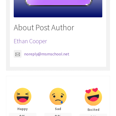
About Post Author
Ethan Cooper
noreply@msmschool.net
Happy
Sad
Excited