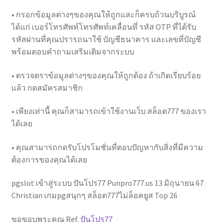
• กรอกข้อมูลต่างๆของคุณให้ถูกและก็ครบถ้วนบริบูรณ์
ได้แก่ เบอร์โทรศัพท์โทรศัพท์เคลื่อนที่ รหัส OTP ที่ได้รับ
รหัสผ่านที่คุณปรารถนาใช้ บัญชีธนาคาร และเลขที่บัญชี
พร้อมตอบคำถามเสริมเติมจากระบบ
• ตรวจตราข้อมูลต่างๆของคุณให้ถูกต้อง ถ้าเกิดเรียบร้อย
แล้ว กดสมัครสมาชิก
• เพียงเท่านี้ คุณก็สามารถเข้าใช้งานเว็บ สล็อต777 ของเรา
ได้เลย
• คุณสามารถกดรับโปรโมชั่นที่ตอบปัญหากับสิ่งที่มีความ
ต้องการของคุณได้เลย
pgslot เข้าสู่ระบบ ปันโปร77 Punpro777.us 13 มิถุนายน 67
Christian เกมpgสนุกๆ สล็อต777ไม่ล็อคยูส Top 26
ขอขอบพระคุณ Ref.
ปันโปร77