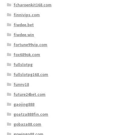
fcharoenkit168.com
finnivips.com
fiwdee.bet
fiwdee.win
fortune99vip.com
fox689ok.com
fullslotpg
fullslotpg168.com
funny18
future24bet.com
gaojing888
goatza888fin.com
gobaza88.com
gowingo88.com