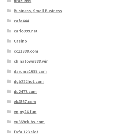
brazil999
Business, Small Business
cafe444
carlo999.net
Casino
cc11388.com
chinatown888.win
daruma1688.com
dgb222hot.com
du2477.com
ek4567.com
enjoy24.fun
eu369clubs.com
fafa 123 slot