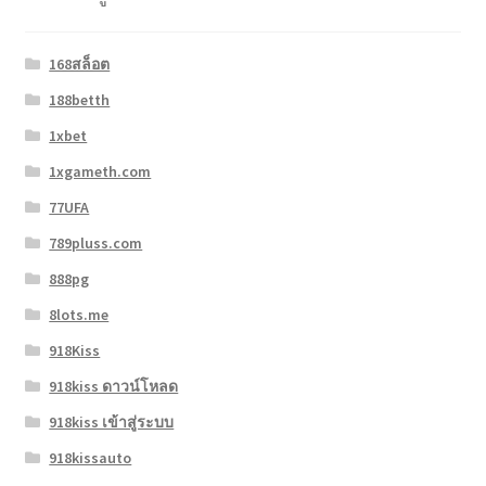
168สล็อต
188betth
1xbet
1xgameth.com
77UFA
789pluss.com
888pg
8lots.me
918Kiss
918kiss ดาวน์โหลด
918kiss เข้าสู่ระบบ
918kissauto