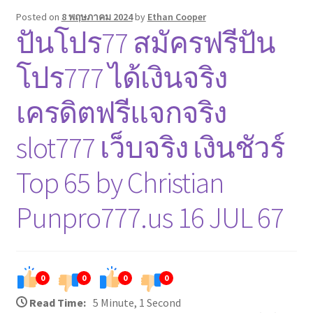
Posted on
8 พฤษภาคม 2024
by
Ethan Cooper
ปันโปร77 สมัครฟรีปัน
โปร777 ได้เงินจริง
เครดิตฟรีแจกจริง
slot777 เว็บจริง เงินชัวร์
Top 65 by Christian
Punpro777.us 16 JUL 67
0
0
0
0
Read Time:
5 Minute, 1 Second