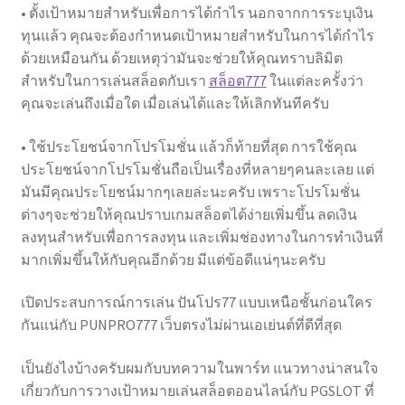
• ตั้งเป้าหมายสำหรับเพื่อการได้กำไร นอกจากการระบุเงิน
ทุนแล้ว คุณจะต้องกำหนดเป้าหมายสำหรับในการได้กำไร
ด้วยเหมือนกัน ด้วยเหตุว่ามันจะช่วยให้คุณทราบลิมิต
สำหรับในการเล่นสล็อตกับเรา
สล็อต777
ในแต่ละครั้งว่า
คุณจะเล่นถึงเมื่อใด เมื่อเล่นได้และให้เลิกทันทีครับ
• ใช้ประโยชน์จากโปรโมชั่น แล้วก็ท้ายที่สุด การใช้คุณ
ประโยชน์จากโปรโมชั่นถือเป็นเรื่องที่หลายๆคนละเลย แต่
มันมีคุณประโยชน์มากๆเลยล่ะนะครับ เพราะโปรโมชั่น
ต่างๆจะช่วยให้คุณปราบเกมสล็อตได้ง่ายเพิ่มขึ้น ลดเงิน
ลงทุนสำหรับเพื่อการลงทุน และเพิ่มช่องทางในการทำเงินที่
มากเพิ่มขึ้นให้กับคุณอีกด้วย มีแต่ข้อดีแน่ๆนะครับ
เปิดประสบการณ์การเล่น ปันโปร77 แบบเหนือชั้นก่อนใคร
กันแน่กับ PUNPRO777 เว็บตรงไม่ผ่านเอเย่นต์ที่ดีที่สุด
เป็นยังไงบ้างครับผมกับบทความในพาร์ท แนวทางน่าสนใจ
เกี่ยวกับการวางเป้าหมายเล่นสล็อตออนไลน์กับ PGSLOT ที่