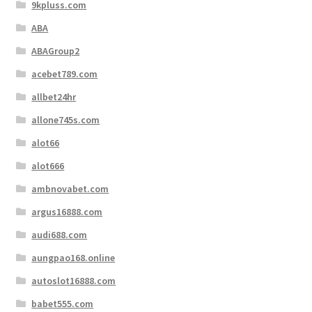
9kpluss.com
ABA
ABAGroup2
acebet789.com
allbet24hr
allone745s.com
alot66
alot666
ambnovabet.com
argus16888.com
audi688.com
aungpao168.online
autoslot16888.com
babet555.com