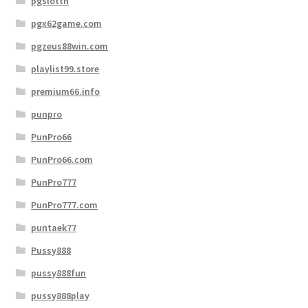
pgslotth
pgx62game.com
pgzeus88win.com
playlist99.store
premium66.info
punpro
PunPro66
PunPro66.com
PunPro777
PunPro777.com
puntaek77
Pussy888
pussy888fun
pussy888play