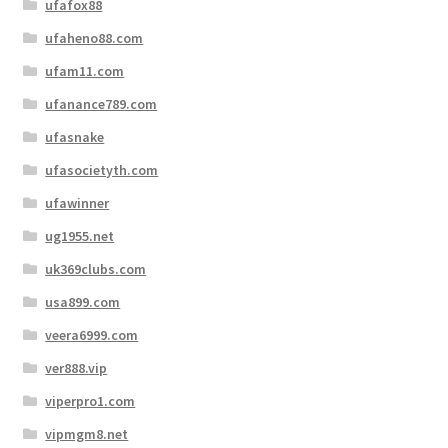
ufafox88
ufaheno88.com
ufam11.com
ufanance789.com
ufasnake
ufasocietyth.com
ufawinner
ug1955.net
uk369clubs.com
usa899.com
veera6999.com
ver888.vip
viperpro1.com
vipmgm8.net