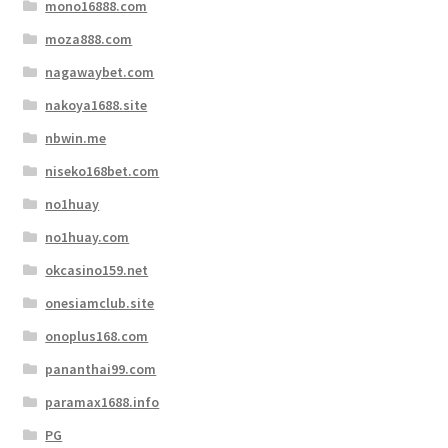
mono16888.com
moza888.com
nagawaybet.com
nakoya1688.site
nbwin.me
niseko168bet.com
no1huay
no1huay.com
okcasino159.net
onesiamclub.site
onoplus168.com
pananthai99.com
paramax1688.info
PG