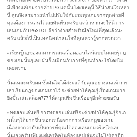
มีเพียงแค่เกมจากค่าย PG แค่นั้น โดยเหตุนี้ วิธีน่าสนใจเหล่า
นี้ คุณจึงสามารถนำไปปรับใช้กับเกมทุกเกมจากทุกค่ายที่
คุณต้องการเล่นได้เลยทันทีนะครับ แต่ถ้าหากจะให้ดี การ
เล่นเกมกับ PGSLOT ถือว่าง่ายสำหรับมือใหม่ที่สุดแล้วนะ
ครับ แล้วก็นี่เป็นเทคนิคน่าสนใจที่คุณควรรู้จากพวกเรา
• เรียนรู้กฎของเกม การเล่นสล็อตออนไลน์แบบไม่เคยรู้กฎ
ของเกมนั้นๆเลย มันก็เหมือนกับการที่คุณทำอะไรโดยไม่
เคยทราบ
นั่นแหละครับผม ซึ่งมันไม่ได้ส่งผลดีกับคุณอย่างแน่แท้ การ
เล่าเรียนกฎของเกมเอาไว้ จะช่วยทำให้คุณรู้เรื่องเกมมาก
ยิ่งขึ้น เล่น สล็อต777 ได้สนุกเพิ่มขึ้นเรื่อยๆอีกด้วยขอรับ
• ทดสอบเล่นฟรี การทดสอบเล่นฟรีจะช่วยทำให้คุณรู้จักเก
มนั้นๆได้มากขึ้น นอกเหนือจากการเรียนกฎของเกม
เนื่องจากว่ามันเป็นการที่คุณได้ลองเล่นเกมจริงๆไปเลย
นั่นเองครับ เพียงแต่เครดิตในห้องแลปเล่นจะไม่ใช่เครดิต