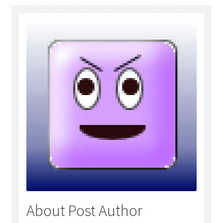
About Post Author