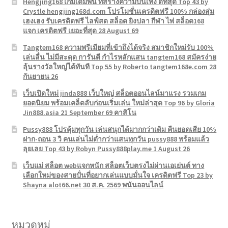
Hengjing168 เกมเดิมพัน ที่สร้างความบันเทิง ดีที่สุด Top 43 by
Crystle hengjing168d.com โปรโมชั่นเครดิตฟรี 100% กล่องสุ่ม
เฮงเฮง รับเครดิตฟรี ไลฟ์สด สล็อต ยิงปลา กีฬา ไพ่ สล็อต168
แจก เครดิตฟรี เยอะที่สุด 28 August 69
Tangtem168 ความพรีเมียมที่เข้าถึงได้จริง สมาชิกใหม่รับ 100%
เล่นลื่น ไม่มีสะดุด การันตี กำไรหลักแสน tangtem168 สมัครง่าย
ลุ้นรางวัลใหญ่ได้ทันที Top 55 by Roberto tangtem168e.com 28
กันยายน 26
เว็บเปิดใหม่ jinda888 เว็บใหญ่ สล็อตออนไลน์มาแรง รวมเกม
ยอดนิยม พร้อมเคล็ดลับก่อนเริ่มเล่น ใหม่ล่าสุด Top 96 by Gloria
Jin888.asia 21 September 69 คาสิโน
Pussy888 โปรคุ้มทุกวัน เล่นสนุกได้มากกว่าเดิม คืนยอดเสีย 10%
ฝาก-ถอน 3 วิ คนเล่นไม่ต่ำกว่าแสนทุกวัน pussy888 พร้อมแล้ว
ลุยเลย Top 43 by Robyn Pussy888play.me 1 August 26
เว็บแม่ สล็อต webแจกหนัก สล็อตเว็บตรงไม่ผ่านเอเย่นต์ ทาง
เลือกใหม่ของสายปั่นที่อยากเล่นแบบมั่นใจ เครดิตฟรี Top 23 by
Shayna alot66.net 30 ส.ค. 2569 พนันออนไลน์
หมวดหมู่