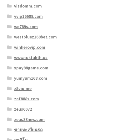
visdomm.com
vvip16688.com
we789s.com
westbluez168bet.com
winherovip.com
www.tuktukth.us
xpay88game.com
yumyum168.com
z5vip.me
zaf888s.com
zeus66v2
zeus88new.com
ขายทะเบียนรถ
คาสิโน