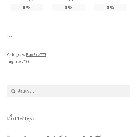
0
%
0
%
0
%
…
Category:
PunPro777
Tag:
slot777
ค้นหา
สำหรับ:
เรื่องล่าสุด