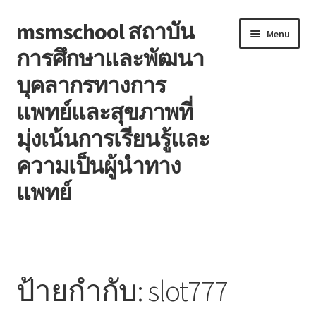
msmschool สถาบัน
Skip
Skip
Menu
to
to
การศึกษาและพัฒนา
navigation
content
บุคลากรทางการ
แพทย์และสุขภาพที่
มุ่งเน้นการเรียนรู้และ
ความเป็นผู้นำทาง
แพทย์
Buy this Domain
ป้ายกำกับ:
slot777