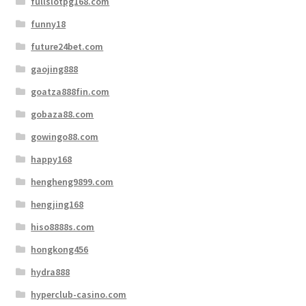
fullslotpg168.com
funny18
future24bet.com
gaojing888
goatza888fin.com
gobaza88.com
gowingo88.com
happy168
hengheng9899.com
hengjing168
hiso8888s.com
hongkong456
hydra888
hyperclub-casino.com