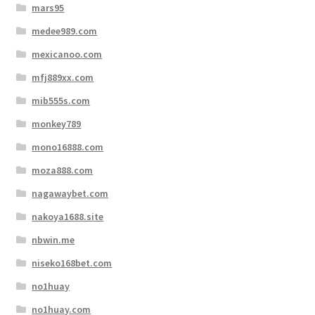
mars95
medee989.com
mexicanoo.com
mfj889xx.com
mib555s.com
monkey789
mono16888.com
moza888.com
nagawaybet.com
nakoya1688.site
nbwin.me
niseko168bet.com
no1huay
no1huay.com