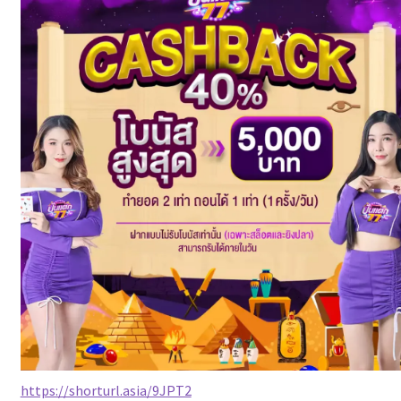
https://shorturl.asia/9JPT2