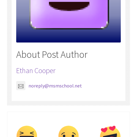
About Post Author
Ethan Cooper
noreply@msmschool.net