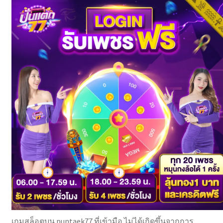
เกมสล็อตบน puntaek77 ที่เข้ามือ ไม่ได้เกิดขึ้นจากการ