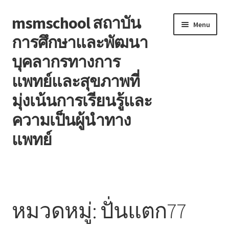
msmschool สถาบัน
Skip
Skip
Menu
to
to
การศึกษาและพัฒนา
navigation
content
บุคลากรทางการ
แพทย์และสุขภาพที่
มุ่งเน้นการเรียนรู้และ
ความเป็นผู้นำทาง
แพทย์
Buy this Domain
หมวดหมู่:
ปั่นแตก77