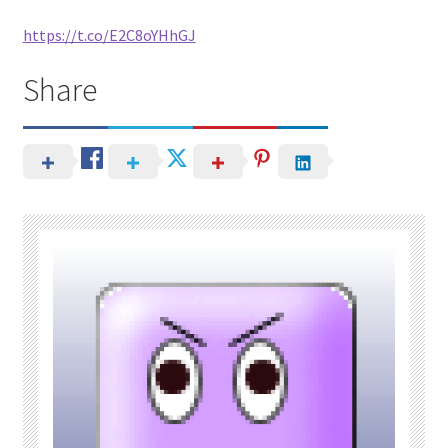
https://t.co/E2C8oYHhGJ
Share