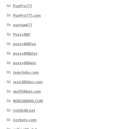
PunPro777
PunPro777.com
puntaek77
Pussy888
pussy888fun
pussy888play
pussy888win
ramclubx.com
rasri365day.com
realflikbet.com
RENO88WIN.COM
rich8188.net
rizzbetx.com