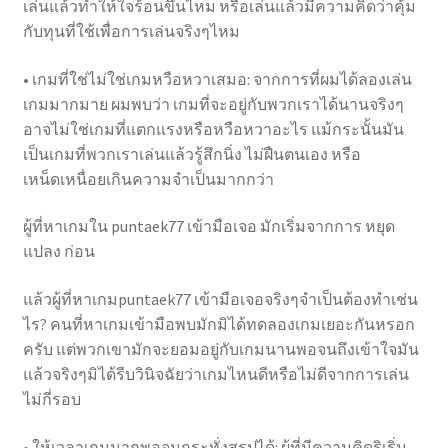
เล่นแล้วทำให้ใจร้อนขึ้นไหม หรือเล่นแล้วมีความคิดว่าคุ้ม
กับทุนที่ใช้เพื่อการเล่นจริงๆไหม
• เกมที่ใช่ไม่ใช่เกมหวือหวาเสมอ: จากการที่ผมได้ลองเล่น
เกมมากมาย ผมพบว่า เกมที่จะอยู่กับพวกเราได้นานจริงๆ
อาจไม่ใช่เกมที่แตกแรงหรือหวือหวาอะไร แม้กระนั้นมัน
เป็นเกมที่พวกเราเล่นแล้วรู้สึกนิ่ง ไม่ฝืนตนเอง หรือ
เหน็ดเหนื่อยเกินความจำเป็นมากกว่า
ผู้ที่หาเกมใน puntaek77 เข้ามือเจอ มักเริ่มจากการ หยุด
แปลง ก่อน
แล้วผู้ที่หาเกมpuntaek77 เข้ามือเจอจริงๆจำเป็นต้องทำเช่น
ไร? คนที่หาเกมเข้ามือพบมักมิได้ทดลองเกมเยอะกันหรอก
ครับ แต่พวกเขามักจะยอมอยู่กับเกมนานพอจนถึงเข้าใจมัน
แล้วจริงๆมิได้รีบวินิจฉัยว่าเกมไหนดีหรือไม่ดีจากการเล่น
ไม่กี่รอบ
• ให้เวลาเกมมากพอจนกระทั่งสรุปได้: ผู้ที่มีความคิดริเริ่ม