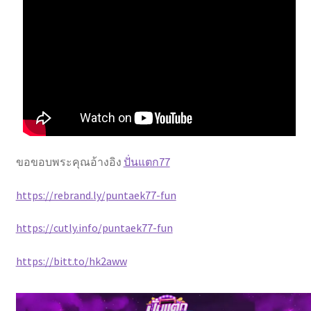
ขอขอบพระคุณอ้างอิง
ปั่นแตก77
https://rebrand.ly/puntaek77-fun
https://cutly.info/puntaek77-fun
https://bitt.to/hk2aww