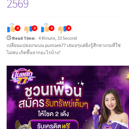
2569
0
0
0
0
Read Time:
4 Minute, 33 Second
เปลี่ยนแปลงเกมบน puntaek77 เสมอๆแต่ยิ่งรู้สึกหาเกมที่ใช่
ไม่พบ เกิดขึ้นจากอะไรบ้าง?