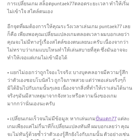
การเปลี่ยนเกม สล็อตpuntaek77ตลอดระยะเวลา ทำให้เริ่ม
ไม่เข้าใจ สไตล์ตนเอง
อีกจุดที่ผมต้องการให้คุณระวังเวลาเล่นเกม puntaek77 เลย
ก็คือ เพียงพอคุณเปลี่ยนแปลงเกมตลอดเวลา ผมบอกเลยว่า
คุณจะไม่มีทางรู้เรื่องสไตล์ของตนเลยนะครับ เนื่องจากว่า
ไม่ทราบว่าเกมแบบไหนทำให้เล่นสบายที่สุด ซึ่งมันอาจจะ
ทำให้เจอแต่เกมไม่เข้ามือได้
• แยกไม่ออกว่าถูกใจอะไรจริง: บางบุคคลอาจมีความรู้สึก
ว่าตัวเองชอบโบนัสไว ถูกใจภาพสวย แต่ว่าพอเล่นจริงๆก็
มิได้อินไปกับเกมนั้นๆเลย เนื่องจากสิ่งที่ทำให้เราเล่นได้นาน
จริงๆมันมีสาเหตุมาจากจังหวะหรือความนิ่งของเกม
มากกว่านั่นเองนะครับ
• เปลี่ยนเกมเร็วจนไม่มีข้อมูล: หากเล่นเกม
ปั่นแตก77
แต่ละ
เกมเพียงแค่ไม่กี่นาทีก็เปลี่ยนแปลงทันที ผมบอกเลยว่า คุณ
จะไม่ทันรู้ด้วยซ้ำว่าตัวเองรู้สึกยังไงกับเกมนั้น ตัวอย่างเช่น