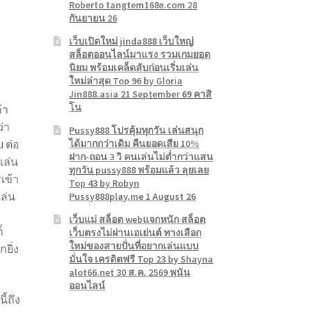
Roberto tangtem168e.com 28
กันยายน 26
เว็บเปิดใหม่ jinda888 เว็บใหญ่
สล็อตออนไลน์มาแรง รวมเกมยอด
นิยม พร้อมเคล็ดลับก่อนเริ่มเล่น
ใหม่ล่าสุด Top 96 by Gloria
Jin888.asia 21 September 69 คาสิ
โน
้า
่า
Pussy888 โปรคุ้มทุกวัน เล่นสนุก
ได้มากกว่าเดิม คืนยอดเสีย 10%
 ต่อ
ฝาก-ถอน 3 วิ คนเล่นไม่ต่ำกว่าแสน
เล่น
ทุกวัน pussy888 พร้อมแล้ว ลุยเลย
เข้า
Top 43 by Robyn
ล่น
Pussy888play.me 1 August 26
ม
เว็บแม่ สล็อต webแจกหนัก สล็อต
็
เว็บตรงไม่ผ่านเอเย่นต์ ทางเลือก
ใหม่ของสายปั่นที่อยากเล่นแบบ
ยิ่ง
มั่นใจ เครดิตฟรี Top 23 by Shayna
alot66.net 30 ส.ค. 2569 พนัน
ออนไลน์
้ถึง