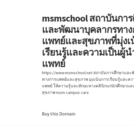
msmschool สถาบันการ
Skip
Skip
to
to
และพัฒนาบุคลากรทาง
navigation
content
แพทย์และสุขภาพที่มุ่งเ
เรียนรู้และความเป็นผู้
แพทย์
https://www.msmschool.net สถาบันการศึกษาและ
ทางการแพทย์และสุขภาพ มุ่งเน้นการเรียนรู้และควา
แพทย์ ให้ความรู้และทักษะทางคลินิกแก่นักศึกษาและ
สุขภาพ msm campus care
Buy this Domain