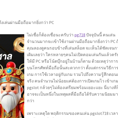
เล่นผ่านมือถือมากยิ่งกว่า PC
ไม่เชื่อก็ต้องเชื่อนะครับว่า
pg718
ปัจจุบันนี้ คนเล่น
จำนวนมากจะเข้าใช้งานผ่านมือถือมากยิ่งกว่า PC ถ
คุณลองดูคนรอบข้างที่เล่นสล็อต จะเห็นได้ชัดเจนกว
เดิมเลยว่า ใครหลายๆคนไม่เปิดคอมเล่นกันแล้วครับ
ให้มี PC หรือโน้ตบุ๊กอยู่ในบ้านก็ตาม ด้วยเหตุว่าการ
บนโทรศัพท์มือถือนั้นสะดวกกว่า ตั้งแต่กรรมวิธีการ
เกม การใช้เวลาอยู่กับเกม รวมไปถึงความรู้สึกตอนเ
จริง คนจำนวนไม่น้อยแค่ต้องการเปิดเกมไว เข้าเก
pgslot กล้วยๆไม่ต้องเตรียมพร้อมเยอะแยะ นี่บางทีก
อาจจะเป็นหนึ่งในเหตุผลที่มือถือได้รับความนิยมมาก
กว่า
เพราะเหตุใด พฤติกรรมของคนเล่น pgslot718 เวลานี