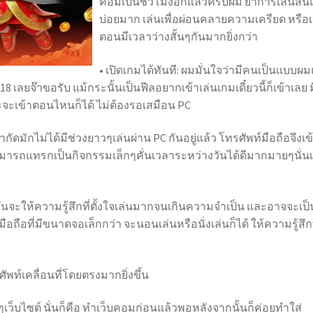
คอมเป็นชั่วโมงอีกแล้วครับผม ย้ำการเล่นสั้น
บ่อยมาก เล่นเพื่อผ่อนคลายความเครียด หรือเ
ตอนมีเวลาว่างสั้นๆกันมากยิ่งกว่า
• เปิดเกมได้ทันที: ผมมั่นใจว่ามีคนเป็นแบบผม
เลยจ๊าขอรับ แม้กระนั้นเป็นฟีลอยากเข้าเล่นเกมเดี๋ยวนี้ก็เข้าเลย 
ะจะเข้าตอนไหนก็ได้ ไม่ต้องรอเสมือน PC
ำกัดมักไม่ได้มีช่วงยาวๆเล่นผ่าน PC กันอยู่แล้ว โทรศัพท์มือถือจึงเข
สามารถแทรกเป็นกิจกรรมเล็กๆคั่นเวลาระหว่างวันได้ดีมากมายๆนั่น
มันจะให้ความรู้สึกที่ตั้งใจเล่นมากจนเกินความจำเป็น และอาจจะเป
อถือที่มีขนาดจอเล็กกว่า จะนอนเล่นหรือนั่งเล่นก็ได้ ให้ความรู้สึกท
ัพท์เคลื่อนที่โดยตรงมากยิ่งขึ้น
ๆเว็บไซต์ นั่นก็คือ ทำเว็บคอมก่อนแล้วพอหลังจากนั้นก็ค่อยทำใส่