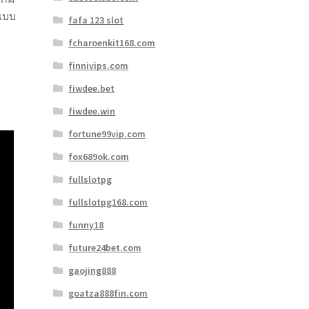
กแบบ
fafa 123 slot
fcharoenkit168.com
finnivips.com
fiwdee.bet
fiwdee.win
fortune99vip.com
fox689ok.com
fullslotpg
fullslotpg168.com
funny18
future24bet.com
gaojing888
goatza888fin.com