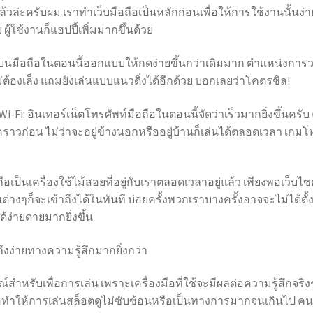
่แล้วล่ะครับผม เราทำเว็บมือถือเป็นหลักก่อนเพื่อให้การใช้งานนั้นง่า
ผู้ใช้งานก็แฮปปี้เพิ่มมากขึ้นด้วย
บนมือถือในตอนนี้ออกแบบให้กดง่ายขึ้นกว่าเดิมมาก ตำแหน่งการ
่ต้องเล็ง แถมยังเล่นแบบแนวดิ่งได้อีกด้วย บอกเลยว่าโคตรชิล!
i-Fi: อินเทอร์เน็ตโทรศัพท์มือถือในตอนนี้จัดว่าเร็วมากยิ่งขึ้นครับ
คราวก่อน ไม่ว่าจะอยู่ข้างนอกหรืออยู่บ้านก็เล่นได้ตลอดเวลา เกม
ือเป็นเครื่องใช้ไม้สอยที่อยู่กับเราตลอดเวลาอยู่แล้ว เพียงพอเว็บไซต
งๆก็จะเข้าถึงได้ในทันที บ่อยครั้งพวกเราบางครั้งอาจจะไม่ได้ตั้
ด้ง่ายดายมากยิ่งขึ้น
ถึงง่ายทางความรู้สึกมากยิ่งกว่า
ณ์สำหรับเพื่อการเล่น เพราะเครื่องมือที่ใช้จะมีผลต่อความรู้สึกจริง
ทำให้การเล่นสล็อตดูไม่ซับซ้อนหรือเป็นทางการมากจนเกินไป คน