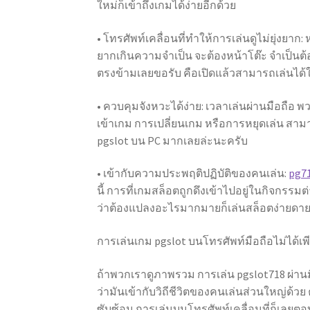
ใหม่ก็เข้าถึงเกมได้ง่ายอีกด้วย
• โทรศัพท์เคลื่อนที่ทำให้การเล่นดูไม่ยุ่งยาก
ยากเกินความจำเป็น จะต้องหน้าโต๊ะ จำเป็นต้อ
ตรงข้ามเลยขอรับ คือเปิดแล้วสามารถเล่นได้ใน
• ควบคุมจังหวะได้ง่าย: เวลาเล่นผ่านมือถือ พว
เข้าเกม การเปลี่ยนเกม หรือการหยุดเล่น ส
pgslot บน PC มากเลยล่ะนะครับ
• เข้ากับความประพฤติปฏิบัติของคนเล่น:
pg7
นี้ การที่เกมสล็อตถูกดึงเข้าไปอยู่ในกิจกรรมต
ว่าต้องแปลงอะไรมากมายก็เล่นสล็อตง่ายดายยิ
การเล่นเกม pgslot บนโทรศัพท์มือถือไม่ได้เพีย
ถ้าพวกเราดูภาพรวม การเล่น pgslot718 ผ่านมื
ว่ามันเข้ากับวิถีชีวิตของคนเล่นส่วนใหญ่ด้ว
ซับซ้อน การเล่นบนโทรศัพท์เคลื่อนที่ก็เลยต