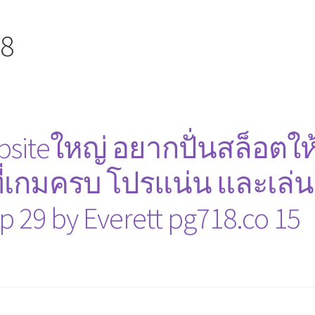
18
ebsiteใหญ่ อยากปั่นสล็อตให
็บที่เกมครบ โปรแน่น และเล่น
 29 by Everett pg718.co 15