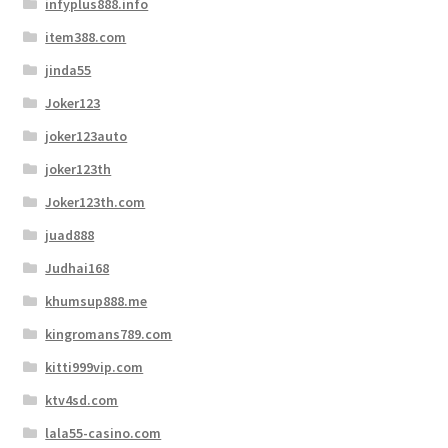
infyplus888.info
item388.com
jinda55
Joker123
joker123auto
joker123th
Joker123th.com
juad888
Judhai168
khumsup888.me
kingromans789.com
kitti999vip.com
ktv4sd.com
lala55-casino.com