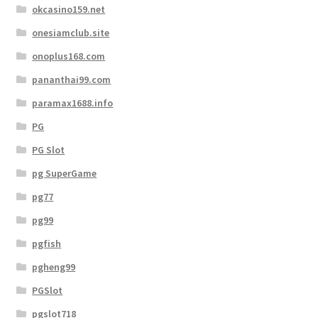
okcasino159.net
onesiamclub.site
onoplus168.com
pananthai99.com
paramax1688.info
PG
PG Slot
pg SuperGame
pg77
pg99
pgfish
pgheng99
PGSlot
pgslot718