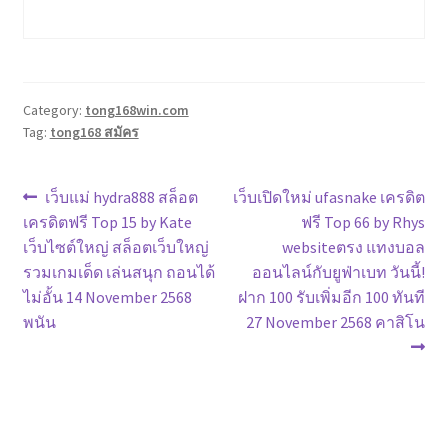
Category:
tong168win.com
Tag:
tong168 สมัคร
แนะแนว
Previous
Next
เว็บแม่ hydra888 สล็อต
เว็บเปิดใหม่ ufasnake เครดิต
post:
post:
เครดิตฟรี Top 15 by Kate
ฟรี Top 66 by Rhys
เรื่อง
เว็บไซต์ใหญ่ สล็อตเว็บใหญ่
websiteตรง แทงบอล
รวมเกมเด็ด เล่นสนุก ถอนได้
ออนไลน์กับยูฟ่าเบท วันนี้!
ไม่อั้น 14 November 2568
ฝาก 100 รับเพิ่มอีก 100 ทันที
พนัน
27 November 2568 คาสิโน