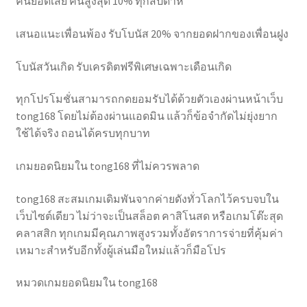
คืนยอดเสีย คืนสูงสุด 10% ทุกสัปดาห์
เสนอแนะเพื่อนพ้อง รับโบนัส 20% จากยอดฝากของเพื่อนฝูง
โบนัสวันเกิด รับเครดิตฟรีพิเศษเฉพาะเดือนเกิด
ทุกโปรโมชั่นสามารถกดยอมรับได้ด้วยตัวเองผ่านหน้าเว็บ
tong168 โดยไม่ต้องผ่านแอดมิน แล้วก็ข้อจำกัดไม่ยุ่งยาก
ใช้ได้จริง ถอนได้ครบทุกบาท
เกมยอดนิยมใน tong168 ที่ไม่ควรพลาด
tong168 สะสมเกมเดิมพันจากค่ายดังทั่วโลกไว้ครบจบใน
เว็บไซต์เดียว ไม่ว่าจะเป็นสล็อต คาสิโนสด หรือเกมโต๊ะสุด
คลาสสิก ทุกเกมมีคุณภาพสูงรวมทั้งอัตราการจ่ายที่คุ้มค่า
เหมาะสำหรับอีกทั้งผู้เล่นมือใหม่แล้วก็มือโปร
หมวดเกมยอดนิยมใน tong168