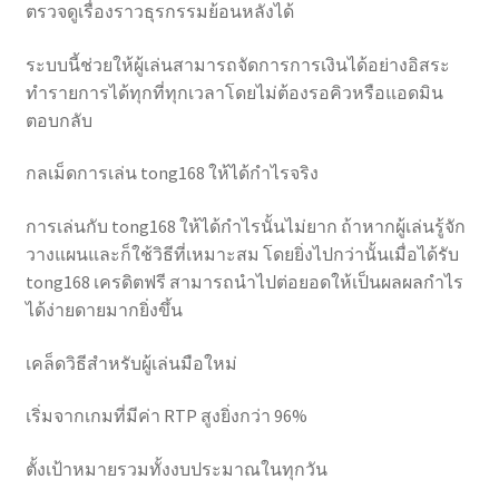
ตรวจดูเรื่องราวธุรกรรมย้อนหลังได้
ระบบนี้ช่วยให้ผู้เล่นสามารถจัดการการเงินได้อย่างอิสระ
ทำรายการได้ทุกที่ทุกเวลาโดยไม่ต้องรอคิวหรือแอดมิน
ตอบกลับ
กลเม็ดการเล่น tong168 ให้ได้กำไรจริง
การเล่นกับ tong168 ให้ได้กำไรนั้นไม่ยาก ถ้าหากผู้เล่นรู้จัก
วางแผนและก็ใช้วิธีที่เหมาะสม โดยยิ่งไปกว่านั้นเมื่อได้รับ
tong168 เครดิตฟรี สามารถนำไปต่อยอดให้เป็นผลผลกำไร
ได้ง่ายดายมากยิ่งขึ้น
เคล็ดวิธีสำหรับผู้เล่นมือใหม่
เริ่มจากเกมที่มีค่า RTP สูงยิ่งกว่า 96%
ตั้งเป้าหมายรวมทั้งงบประมาณในทุกวัน