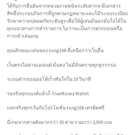
ได้รับการยืนยันจากหน่วยงานพนันระดับสากล มีเอกสาร
สิทธิ์ประกอบกิจการที่ถูกตามกฎหมาย และก็มีระบบระเบียบ
รักษาความปลอดภัยระดับสูง เพื่อให้ผู้เล่นมั่นอกมั่นใจได้ใน
ทุกแนวทางการทำรายการ ไม่ว่าจะเป็นการฝากถอนหรือ
การเข้าเล่นเกม
คุณลักษณะเด่นของ tong168 ที่เหนือกว่าเว็บอื่น
เว็บตรงไม่ผ่านเอเย่นต์ มั่นคง ไม่มีอันตรายทุกธุรกรรม
ระบบฝากถอนออโต้เร็วทันใจใน 10 วินาที
รองรับทุกแบงค์แล้วก็ TrueMoney Wallet
แจกจริงทุกๆวันกับโปรโมชั่น tong168 เครดิตฟรี
มีเกมจากค่ายดังมากกว่า 30 ค่าย รวมกว่า 3,000 เกม