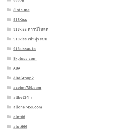
8lots.me
918Kiss
918kiss ดาวน์โหลด
918kiss เข้าสู่ระบบ
918kissauto
9kpluss.com
ABA
ABAGroup2
acebet789.com
allbet24hr
allone745s.com
alot66
alot666