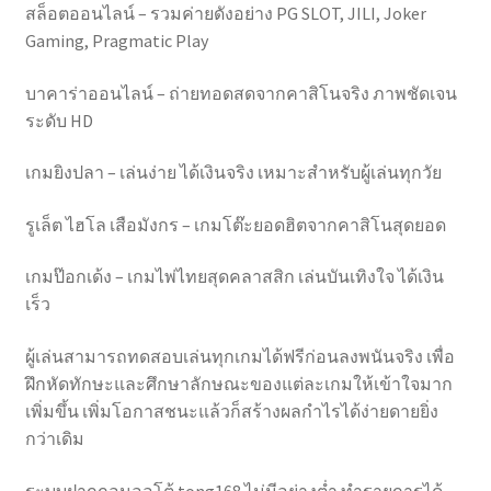
สล็อตออนไลน์ – รวมค่ายดังอย่าง PG SLOT, JILI, Joker
Gaming, Pragmatic Play
บาคาร่าออนไลน์ – ถ่ายทอดสดจากคาสิโนจริง ภาพชัดเจน
ระดับ HD
เกมยิงปลา – เล่นง่าย ได้เงินจริง เหมาะสำหรับผู้เล่นทุกวัย
รูเล็ต ไฮโล เสือมังกร – เกมโต๊ะยอดฮิตจากคาสิโนสุดยอด
เกมป๊อกเด้ง – เกมไพ่ไทยสุดคลาสสิก เล่นบันเทิงใจ ได้เงิน
เร็ว
ผู้เล่นสามารถทดสอบเล่นทุกเกมได้ฟรีก่อนลงพนันจริง เพื่อ
ฝึกหัดทักษะและศึกษาลักษณะของแต่ละเกมให้เข้าใจมาก
เพิ่มขึ้น เพิ่มโอกาสชนะแล้วก็สร้างผลกำไรได้ง่ายดายยิ่ง
กว่าเดิม
ระบบฝากถอนออโต้ tong168 ไม่มีอย่างต่ำ ทำรายการได้