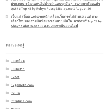
ฝาก-ถอน 3 วิ คนเล่นไม่ต่ำกว่าแสนทุกวัน pussy888 พร้อมแล้ว
ลุยเลย Top 43 by Robyn Pussy888play.me 1 August 26
เว็บแม่ สล็อต webแจกหนัก สล็อตเว็บตรงไม่ผ่านเอเย่นต์ ทาง
เลือกใหม่ของสายปั่นที่อยากเล่นแบบมั่นใจ เครดิตฟรี Top 23 by
Shayna alot66.net 30 ส.ค. 2569 พนันออนไลน์
หมวดหมู่
168สล็อต
188betth
1xbet
1xgameth.com
77UFA
789pluss.com
888pg