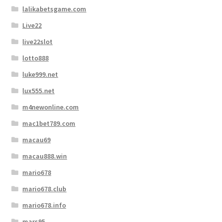
lalikabetsgame.com
Live22
live22slot
lotto888
luke999.net
lux555.net
m4newonline.com
mac1bet789.com
macau69
macau888.win
mario678
mario678.club
mario678.info
mars95