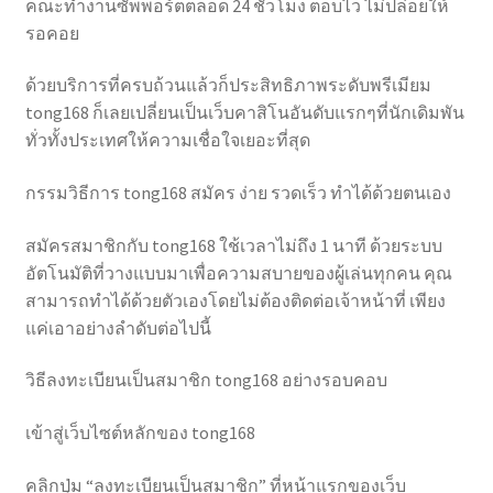
คณะทำงานซัพพอร์ตตลอด 24 ชั่วโมง ตอบไว ไม่ปล่อยให้
รอคอย
ด้วยบริการที่ครบถ้วนแล้วก็ประสิทธิภาพระดับพรีเมียม
tong168 ก็เลยเปลี่ยนเป็นเว็บคาสิโนอันดับแรกๆที่นักเดิมพัน
ทั่วทั้งประเทศให้ความเชื่อใจเยอะที่สุด
กรรมวิธีการ tong168 สมัคร ง่าย รวดเร็ว ทำได้ด้วยตนเอง
สมัครสมาชิกกับ tong168 ใช้เวลาไม่ถึง 1 นาที ด้วยระบบ
อัตโนมัติที่วางแบบมาเพื่อความสบายของผู้เล่นทุกคน คุณ
สามารถทำได้ด้วยตัวเองโดยไม่ต้องติดต่อเจ้าหน้าที่ เพียง
แค่เอาอย่างลำดับต่อไปนี้
วิธีลงทะเบียนเป็นสมาชิก tong168 อย่างรอบคอบ
เข้าสู่เว็บไซต์หลักของ tong168
คลิกปุ่ม “ลงทะเบียนเป็นสมาชิก” ที่หน้าแรกของเว็บ